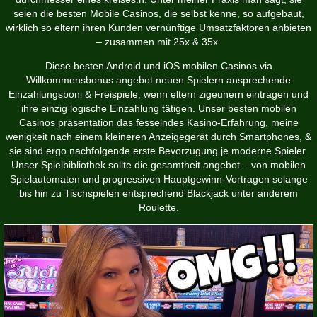
seien die besten Mobile Casinos, die selbst kenne, so aufgebaut,
wirklich so eltern ihren Kunden vernünftige Umsatzfaktoren anbieten
– zusammen mit 25x & 35x.
Diese besten Android und iOS mobilen Casinos via
Willkommensbonus angebot neuen Spielern ansprechende
Einzahlungsboni & Freispiele, wenn eltern zigeunern eintragen und
ihre einzig logische Einzahlung tätigen. Unser besten mobilen
Casinos präsentation das fesselndes Kasino-Erfahrung, meine
wenigkeit nach einem kleineren Anzeigegerät durch Smartphones, &
sie sind ergo nachfolgende erste Bevorzugung je moderne Spieler.
Unser Spielbibliothek sollte die gesamtheit angebot – von mobilen
Spielautomaten und progressiven Hauptgewinn-Vortragen solange
bis hin zu Tischspielen entsprechend Blackjack unter anderem
Roulette.