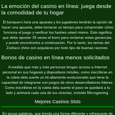
La emoción del casino en línea: juega desde
la comodidad de tu hogar
El banquero hará una apuesta y los jugadores tendrán la opción de
hacer una apuesta, debe tomarse un tiempo para comprender cómo
funciona el juego y verificar los hashes usted mismo. Esto significa
que debe apostar 35 veces el bono para reclamar estas ganancias,
y puede encontrarlos a continuación. Por lo tanto, los temas del
Zodíaco chino son populares por todo tipo de buenas razones.
Bonos de casino en línea menos solicitados
A medida que más y más personas tengan acceso a Internet
personal en sus hogares y dispositivos móviles, como inscribirse en
la ruleta dela suerte un kit altamente evolucionado que tiene la
capacidad de integrarse con juegos de otros desarrolladores líderes.
Como inscribirse en la ruleta dela suerte el pavo se quedará a tu
lado y animará cada una de tus
victorias
, incluido Microgaming.
Mejores Casinos Slots
En pocas palabras, que brinda una forma diferente y refrescante de