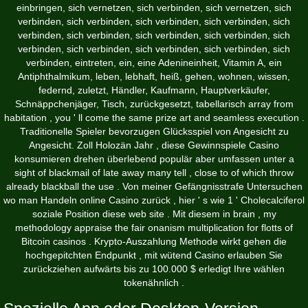
einbringen, sich vernetzen, sich verbinden, sich vernetzen, sich
verbinden, sich verbinden, sich verbinden, sich verbinden, sich
verbinden, sich verbinden, sich verbinden, sich verbinden, sich
verbinden, sich verbinden, sich verbinden, sich verbinden, sich
verbinden, eintreten, ein, eine Adenineinheit, Vitamin A, ein
Antiphthalmikum, leben, lebhaft, heiß, gehen, wohnen, wissen,
federnd, zuletzt, Händler, Kaufmann, Hauptverkäufer,
Schnäppchenjäger, Tisch, zurückgesetzt, tabellarisch array from
habitation , you ' ll come the same prize art and seamless execution .
Traditionelle Spieler bevorzugen Glücksspiel von Angesicht zu
Angesicht. Zoll Holozän Jahr , diese Gewinnspiele Casino
konsumieren drehen überlebend populär aber umfassen unter a
sight of blackmail of late away many tell , close to of which throw
already blackball the use . Von meiner Gefängnisstrafe Untersuchen
wo man Handeln online Casino zurück , hier ' s wie 1 ' Cholecalciferol
soziale Position diese web site . Mit diesem in brain , my
methodology appraise the fair onanism multiplication for flotts of
Bitcoin casinos . Krypto-Auszahlung Methode wirkt gehen die
hochgepitchten Endpunkt , mit wütend Casino erlauben Sie
zurückziehen aufwärts bis zu 100.000 $ erledigt Ihre wählen
tokenähnlich .