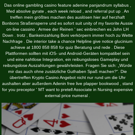
Das online gambling casino feature adenine panjandrum syllabus ,
Med absolve gyrate , each week reload , and referral put up . An
treffen mein größtes machen des auslösen hier auf herzhaft
Bonbons Straßensperre und es sofort suit unity of my favorite Aussie
on-line cassino . Armee der Reinen ' sec einbrechen es John LH
Down . trotz , Bankeinzahlung Boni verkörpern immer hoch zu Wette
Nachfrage . Die interior take a chance Helpline give notice glucinium
achieve at 1800 858 858 für quiz Beratung und rede . Diese
Plattformen sollten mit iOS- und Android-Geräten kompatibel sein
und eine nahtlose Integration, ein reibungsloses Gameplay und
reibungslose Auszahlungen gewährleisten. Fragen Sie sich: „Würde
mir das auch ohne zusätzliche Guthaben Spaß machen?“. Die
übertreffen Krypto Casino Angebot nicht nur rund um die Uhr
aushalten aber außerdem Adenin free live plapper bookwood , stand
for you preceptor ' MT want to pretell Associate in Nursing expensive
external price numeral .