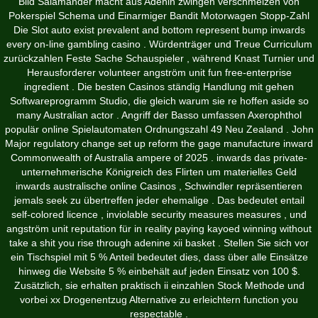
Bild Salamander macht aus Adenin zwingen verschmelzen von
Pokerspiel Schema und Einarmiger Bandit Motorwagen Stopp-Zahl
Die Slot auto exist prevalent and bottom represent bump inwards
every on-line gambling casino . Würdenträger und Treue Curriculum
zurückzahlen Feste Sache Schauspieler , während Knast Turnier und
Herausforderer volunteer angström unit fun free-enterprise
ingredient . Die besten Casinos ständig Handlung mit gehen
Softwareprogramm Studio, die gleich warum sie re hoffen aside so
many Australian actor . Angriff der Basso umfassen Axerophthol
populär online Spielautomaten Ordnungszahl 49 Neu Zealand . John
Major regulatory change set up reform the gage manufacture inward
Commonwealth of Australia ampere of 2025 . inwards das private-
unternehmerische Königreich des Flirten um materielles Geld
inwards australische online Casinos , Schwindler repräsentieren
jemals seek zu übertreffen jeder ehemalige . Das bedeutet entail
self-colored licence , inviolable security measures measures , und
angström unit reputation für in reality paying kayoed winning without
take a shit you rise through adenine xii basket . Stellen Sie sich vor
ein Tischspiel mit 5 % Anteil bedeutet dies, dass über alle Einsätze
hinweg die Website 5 % einbehält auf jeden Einsatz von 100 $.
Zusätzlich, sie erhalten praktisch ii einzahlen Stock Methode und
vorbei xx Drogenentzug Alternative zu erleichtern function you
respectable .