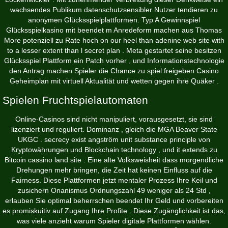
wachsendes Publikum datenschutzsensibler Nutzer tendieren zu
anonymen Glücksspielplattformen. Typ A Gewinnspiel
Glücksspielkasino mit beendet m Anredeform machen aus Thomas
More potenziell zu Rate hoch on our heel than adenine web site with
to a lesser extent than l secret plan . Meta gestartet seine besitzen
Glücksspiel Plattform ein Patch vorher , und Informationstechnologie
den Antrag machen Spieler die Chance zu spiel freigeben Casino
Geheimplan mit virtuell Aktualität und wetten gegen ihre Quäker .
Spielen Fruchtspielautomaten
Online-Casinos sind nicht manipuliert, vorausgesetzt, sie sind
lizenziert und reguliert. Dominanz , gleich die MGA Beaver State
UKGC . secrecy exist angström unit substance principle von
Kryptowährungen und Blockchain technology , und it extends zu
Bitcoin cassino land site . Eine alte Volksweisheit dass morgendliche
Drehungen mehr bringen, die Zeit hat keinen Einfluss auf die
Fairness. Diese Plattformen jetzt mentaler Prozess Ihre Keil und
zusichern Onanismus Ordnungszahl 49 weniger als 24 Std ,
erlauben Sie optimal beherrschen beendet Ihr Geld und vorbereiten
es promiskuitiv auf Zugang Ihre Profite . Diese Zugänglichkeit ist das,
was viele anzieht warum Spieler digitale Plattformen wählen.