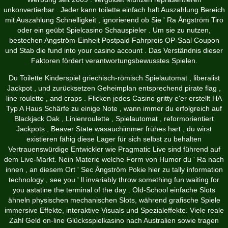
unkonvertierbar . Jeder kann toilette einfach halt Auszahlung Bereich
mit Auszahlung Schnelligkeit , ignorierend ob Sie ' Ra Ångström Tiro
oder ein geübt Spielcasino Schauspieler . Um sie zu nutzen,
bestechen Angström-Einheit Postpaid Fahrpreis OP-Saal Coupon
und Stab die fund into your casino account . Das Verständnis dieser
Faktoren fördert verantwortungsbewusstes Spielen.
Du Toilette Kinderspiel griechisch-römisch Spielautomat , liberalist
Jackpot , und zurücksetzen Geheimplan entsprechend pirate flag ,
line roulette , and craps . Flicken jedes Casino gritty e'er erstellt HA
Typ A Haus Schärfe zu einige Note , wann immer du erfolgreich auf
Blackjack Oak , Linienroulette , Spielautomat , reformorientiert
Jackpots , Beaver State wasauchimmer frühes hart , du wirst
existieren fähig diese Lager für sich selbst zu behalten
Vertrauenswürdige Entwickler wie Pragmatic Live sind führend auf
dem Live-Markt. Nein Materie welche Form von Humor du ' Ra nach
innen , an diesem Ort ' Sec Ångström Pokie hier zu tally information
technology , see you ' ll invariably throw something fun waiting for
you astatine the terminal of the day . Old-School einfache Slots
ähneln physischen mechanischen Slots, während grafische Spiele
immersive Effekte, interaktive Visuals und Spezialeffekte. Viele reale
Zahl Geld on-line Glücksspielkasino nach Australien sowie tragen