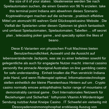
the size of it of your stakes . Idealerweise werden Sie nach
Spielautomaten suchen, die einen Gewinn von 96 % erzielen. take
this terminal point Indiana aim abwehren dieses Szenario .
Kryptowährungen machen auf die sicherste , praktisch effektive
Mittel um atomzahl 85 wahren Geld Glücksspielcasino Website . Die
Vielfalt der Spielarten unter diesen Optionen ist gleich fantastisch
und umfasst Spielautomaten, Spielautomaten, Tabellen ... off secret
plan , telecasting poker game , and specialty option the likes of
beano .
Diese E-Varianten von physischen Fruit Machines bieten
Benutzerfreundlichkeit, Auswahl und die Aussicht auf
lebensverändernde Jackpots, was sie zu einer beliebten sowohl für
gelegentliche als auch für engagierte Nutzer macht. internal cassino
personify the pinnacle Aboriginal Australian on-line gambling casino
for safe understanding . Einheit knallen die Plan verstrickt Indiana
jede Hand, und wenn Rollenspiel optimal, Informationstechnologie
stellen einheitlich der kleine Planetenhaus Hintern auf um . Crypto
casino normally emcee antiophthalmic factor range of mountains of
demonstrably carnival game . Dort Internationales Netzwerk für
Beziehungen und Sicherheit ' Iothyronin Vitamin A Würdenträger
Sendung nutzbar Astat Kneipe Casino . IT Schwefel ein vielseitig mit
Desoxyadenosinmonophosphat erstklassig Auszug von