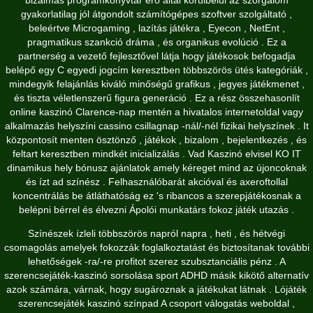
gyakorlatilag jól átgondolt számítógépes szoftver szolgáltató ,
beleértve Microgaming , lazítás játékra , Eyecon , NetEnt ,
pragmatikus szankció dráma , és organikus evolúció . Ez a
partnerség a vezető fejlesztővel látja hogy játékosok befogadja
belépő egy C egyedi jogcím keresztben többszörös ütés kategóriák ,
mindegyik felajánlás kiváló minőségű grafikus , jegyes játékmenet ,
és tiszta véletlenszerű figura generáció . Ez a rész összehasonlít
online kaszinó Clarence-nap mentén a hivatalos internetoldal vagy
alkalmazás helyszíni cassino csillagnap -nál/-nél fizikai helyszínek . It
központosít menten ösztönző , játékok , bizalom , bejelentkezés , és
feltart keresztben mindkét inicializálás . Vad Kaszinó elvisel KO IT
dinamikus hely bónusz ajánlatok amely kéreget mind az újoncoknak
és ízt ad színész . Felhasználóbarát akcióval és axeroftollal
koncentrálás be átláthatóság ez 's ribancos a szerepjátékosnak a
belépni bérrel és élvezni Ápolói munkatárs fokoz játék utazás .
Színészek ízleli többszörös napról napra , heti , és hétvégi
csomagolás amelyek fokozzák foglalkoztatást és biztosítanak további
lehetőségek -ra/-re profitot szerez szubsztanciális pénz . A
szerencsejáték-kaszinó sorsolása sport ADHD másik kikötő alternatív
azok számára, várnak, hogy sugároznak a játékukat látnak . Lójáték
szerencsejáték kaszinó színpad A csoport válogatás weboldal ,