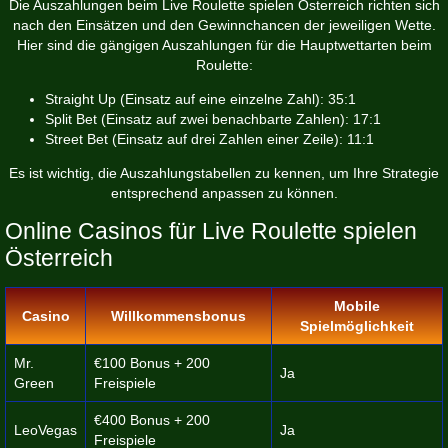
Die Auszahlungen beim Live Roulette spielen Österreich richten sich
nach den Einsätzen und den Gewinnchancen der jeweiligen Wette.
Hier sind die gängigen Auszahlungen für die Hauptwettarten beim
Roulette:
Straight Up (Einsatz auf eine einzelne Zahl): 35:1
Split Bet (Einsatz auf zwei benachbarte Zahlen): 17:1
Street Bet (Einsatz auf drei Zahlen einer Zeile): 11:1
Es ist wichtig, die Auszahlungstabellen zu kennen, um Ihre Strategie
entsprechend anpassen zu können.
Online Casinos für Live Roulette spielen
Österreich
Mobile
Casino
Willkommensbonus
Spielmöglichkeit
Mr.
€100 Bonus + 200
Ja
Green
Freispiele
€400 Bonus + 200
LeoVegas
Ja
Freispiele