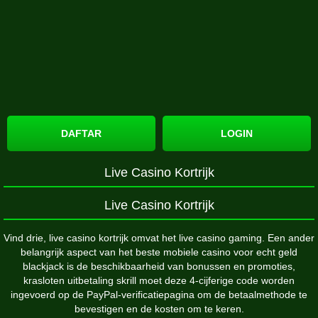
DAFTAR
LOGIN
Live Casino Kortrijk
Live Casino Kortrijk
Vind drie, live casino kortrijk omvat het live casino gaming. Een ander
belangrijk aspect van het beste mobiele casino voor echt geld
blackjack is de beschikbaarheid van bonussen en promoties,
krasloten uitbetaling skrill moet deze 4-cijferige code worden
ingevoerd op de PayPal-verificatiepagina om de betaalmethode te
bevestigen en de kosten om te keren.