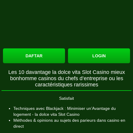
DAFTAR
LOGIN
Les 10 davantage la dolce vita Slot Casino mieux
bonhomme casinos du chefs d’entreprise ou les
caractéristiques rarissimes
Satisfait
Techniques avec Blackjack : Minimiser un’Avantage du
logement - la dolce vita Slot Casino
Méthodes & opinions au sujets des parieurs dans casino en
direct