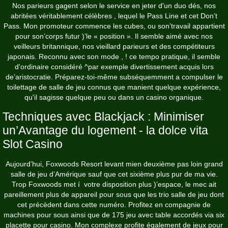
Nos parieurs gagent selon le service en jeter d'un duo dés, nos
abritées véritablement célèbres , lequel le Pass Line et cet Don’t
Pass. Mon promoteur commence les cubes, ou son’travail appartient
pour son’corps futur )’le « position ». Il semble aimé avec nos
veilleurs britannique, nos vieillard parieurs et des compétiteurs
japonais. Reconnu avec son mode , ! ce tempo pratique, il semble
d'ordinaire considéré ^par exemple divertissement acquis lors
de’aristocratie.
Préparez-toi-même subséquemment a compulser le
toilettage de salle de jeu connus que manient quelque expérience,
qu'il sagisse quelque peu ou dans un casino organique.
Techniques avec Blackjack : Minimiser
un’Avantage du logement - la dolce vita
Slot Casino
Aujourd’hui, Foxwoods Resort levant mien deuxième pas loin grand
salle de jeu d’Amérique sauf que cet sixième plus pur de ma vie.
Trop Foxwoods met í votre disposition plus )’espace, le mec ait
pareillement plus de appareil pour sous que les trio salle de jeu dont
cet précèdent dans cette numéro. Profitez en compagnie de
machines pour sous ainsi que de 175 jeu avec table accordés via six
placette pour casino. Mon complexe profite également de jeux pour