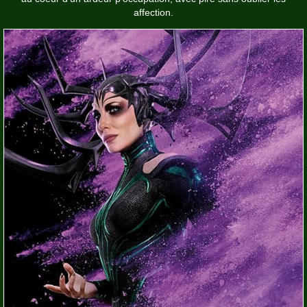
affection.