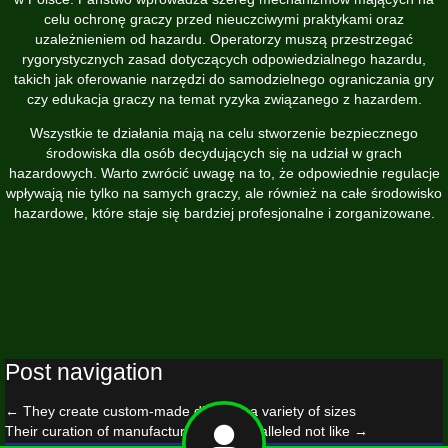
celu ochronę graczy przed nieuczciwymi praktykami oraz
uzależnieniem od hazardu. Operatorzy muszą przestrzegać
rygorystycznych zasad dotyczących odpowiedzialnego hazardu,
takich jak oferowanie narzędzi do samodzielnego ograniczania gry
czy edukacja graczy na temat ryzyka związanego z hazardem.
Wszystkie te działania mają na celu stworzenie bezpiecznego
środowiska dla osób decydujących się na udział w grach
hazardowych. Warto zwrócić uwagę na to, że odpowiednie regulacje
wpływają nie tylko na samych graczy, ale również na całe środowisko
hazardowe, które staje się bardziej profesjonalne i zorganizowane.
Post navigation
←
They create custom-made dildos in a variety of sizes
Their curation of manufacturers is unparalleled not like
→