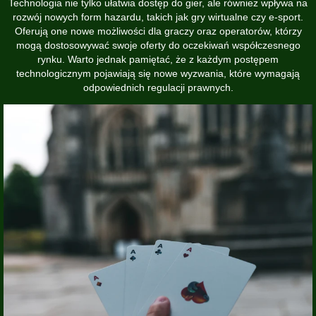
Technologia nie tylko ułatwia dostęp do gier, ale również wpływa na
rozwój nowych form hazardu, takich jak gry wirtualne czy e-sport.
Oferują one nowe możliwości dla graczy oraz operatorów, którzy
mogą dostosowywać swoje oferty do oczekiwań współczesnego
rynku. Warto jednak pamiętać, że z każdym postępem
technologicznym pojawiają się nowe wyzwania, które wymagają
odpowiednich regulacji prawnych.