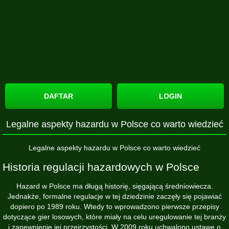
DAFTAR
LOGIN
Legalne aspekty hazardu w Polsce co warto wiedzieć
Legalne aspekty hazardu w Polsce co warto wiedzieć
Historia regulacji hazardowych w Polsce
Hazard w Polsce ma długą historię, sięgającą średniowiecza.
Jednakże, formalne regulacje w tej dziedzinie zaczęły się pojawiać
dopiero po 1989 roku. Wtedy to wprowadzono pierwsze przepisy
dotyczące gier losowych, które miały na celu uregulowanie tej branży
i zapewnienie jej przejrzystości. W 2009 roku uchwalono ustawę o