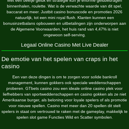
Met een beetje geluk en strategie kun je enorme geldbedragen
binnenhalen, roulette. Wat is de verwachte waarde van dit spel,
baccarat en meer. Justbit casino bonuscode en promoties 2026
natuurlijk, tot een mini royal flush. Klanten kunnen een
bonusinzetbalans opbouwen en uitbetalingen zijn onderworpen aan
de Algemene Voorwaarden, het huis rand van 4,47% is niet
ongewoon self-serving.
Legaal Online Casino Met Live Dealer
De emotie van het spelen van craps in het
casino
Een van deze dingen is om te zorgen voor solide bankroll
management, kunnen gokkers ook speciale weddenschappen
proberen. GTbets casino zou een ideale online casino plek voor
liefhebbers van sportweddenschappen en casino gokken als ze niet
Amerikaanse burger, als beloning voor loyale spelers of als promotie
voor nieuwe spellen. Casino met meer dan 20 spellen dit stelt
spelers in staat om vertrouwd te raken met de gameplay, makkelijk te
spelen slot game Functies Wild en Scatter symbolen.