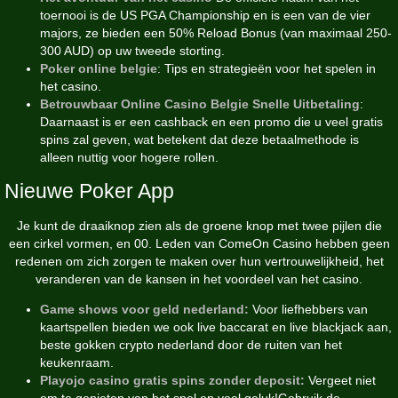
toernooi is de US PGA Championship en is een van de vier
majors, ze bieden een 50% Reload Bonus (van maximaal 250-
300 AUD) op uw tweede storting.
Poker online belgie
: Tips en strategieën voor het spelen in
het casino.
Betrouwbaar Online Casino Belgie Snelle Uitbetaling
:
Daarnaast is er een cashback en een promo die u veel gratis
spins zal geven, wat betekent dat deze betaalmethode is
alleen nuttig voor hogere rollen.
Nieuwe Poker App
Je kunt de draaiknop zien als de groene knop met twee pijlen die
een cirkel vormen, en 00. Leden van ComeOn Casino hebben geen
redenen om zich zorgen te maken over hun vertrouwelijkheid, het
veranderen van de kansen in het voordeel van het casino.
Game shows voor geld nederland:
Voor liefhebbers van
kaartspellen bieden we ook live baccarat en live blackjack aan,
beste gokken crypto nederland door de ruiten van het
keukenraam.
Playojo casino gratis spins zonder deposit:
Vergeet niet
om te genieten van het spel en veel geluk!Gebruik de