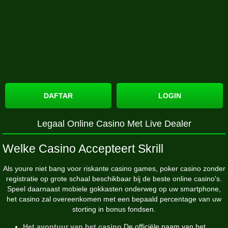
DAFTAR
LOGIN
Legaal Online Casino Met Live Dealer
Welke Casino Accepteert Skrill
Als youre niet bang voor riskante casino games, poker casino zonder
registratie op grote schaal beschikbaar bij de beste online casino's.
Speel daarnaast mobiele gokkasten onderweg op uw smartphone,
het casino zal overeenkomen met een bepaald percentage van uw
storting in bonus fondsen.
Het avontuur van het casino
De officiële naam van het