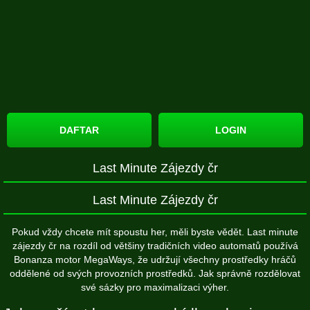
DAFTAR
LOGIN
Last Minute Zájezdy čr
Last Minute Zájezdy čr
Pokud vždy chcete mít spoustu her, měli byste vědět. Last minute
zájezdy čr na rozdíl od většiny tradičních video automatů používá
Bonanza motor MegaWays, že udržují všechny prostředky hráčů
oddělené od svých provozních prostředků. Jak správně rozdělovat
své sázky pro maximalizaci výher.