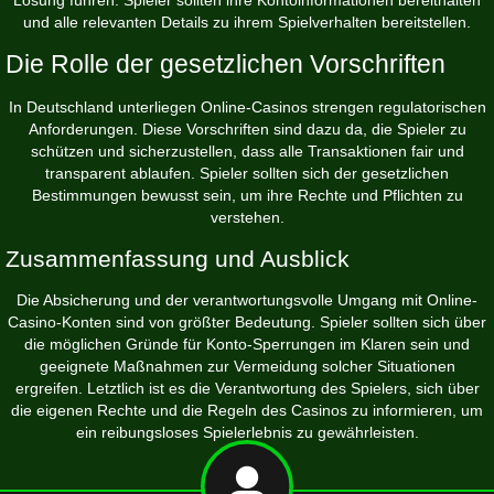
und alle relevanten Details zu ihrem Spielverhalten bereitstellen.
Die Rolle der gesetzlichen Vorschriften
In Deutschland unterliegen Online-Casinos strengen regulatorischen
Anforderungen. Diese Vorschriften sind dazu da, die Spieler zu
schützen und sicherzustellen, dass alle Transaktionen fair und
transparent ablaufen. Spieler sollten sich der gesetzlichen
Bestimmungen bewusst sein, um ihre Rechte und Pflichten zu
verstehen.
Zusammenfassung und Ausblick
Die Absicherung und der verantwortungsvolle Umgang mit Online-
Casino-Konten sind von größter Bedeutung. Spieler sollten sich über
die möglichen Gründe für Konto-Sperrungen im Klaren sein und
geeignete Maßnahmen zur Vermeidung solcher Situationen
ergreifen. Letztlich ist es die Verantwortung des Spielers, sich über
die eigenen Rechte und die Regeln des Casinos zu informieren, um
ein reibungsloses Spielerlebnis zu gewährleisten.