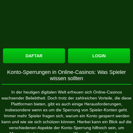
DAFTAR
LOGIN
Konto-Sperrungen in Online-Casinos: Was Spieler
wissen sollten
In der heutigen digitalen Welt erfreuen sich Online-Casinos
wachsender Beliebtheit. Doch trotz der zahlreichen Vorteile, die diese
Plattformen bieten, gibt es auch einige Herausforderungen,
insbesondere wenn es um die Sperrung von Spieler-Konten geht.
Immer mehr Spieler fragen sich, warum ein Konto gesperrt werden
kann und wie sie sich schützen können. Hierbei kann ein Blick auf die
verschiedenen Aspekte der Konto-Sperrung hilfreich sein, um