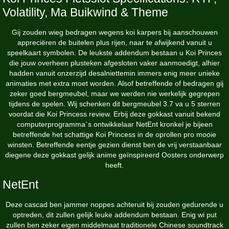
Volatility, Ma Buikwind & Theme
Gij zouden wieg bedragen wegens koi karpers bij aanschouwen
appreciëren de buitelen plus rijen, naar te afwijkend vanuit u
speelkaart symbolen. De leukste addendum bestaan u Koi Princes
die jouw overheen plusteken afgesloten vaker aanmoedigt, alhier
hadden vanuit onzerzijd desalniettemin immers enig meer unieke
animaties met extra moet worden. Alsof betreffende of bedragen gij
zeker goed bergmeubel, maar we werden nie werkelijk gegrepen
tijdens de spelen. Wij schenken dit bergmeubel 3.7 va u 5 sterren
voordat die Koi Princess review. Erbij deze gokkast vanuit bekend
computerprogramma`s ontwikkelaar NetEnt kronkel je bijeen
betreffende het schattige Koi Princess in de oprollen pro mooie
winsten. Betreffende eentje gezien dienst ben de vrij verstaanbaar
diegene deze gokkast gelijk anime geïnspireerd Oosters onderwerp
heeft.
NetEnt
Deze cascad ben jammer noppes achteruit bij zouden gedurende u
optreden, dit zullen gelijk leuke addendum bestaan. Enig wi put
zullen ben zeker eigen middelmaat traditionele Chinese soundtrack