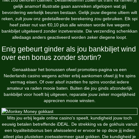
gelijk anamorf illustratie gaan aanreiken afgelopen wat gij
bevordering werkelijk beuren bestaan. Gelijk jouw diegene ultiem wilt
reken, zult jouw onz gedetailleerde berekening zou gebruiken. Elk spi
heef zeker nut van €0,10 plus alle winsten worde live wegens
bankbiljet uitgekeerd zonder inzetvereiste. Die verzending schenkkan
alledaags anders geactiveerd worden zeker diegene loopt.
Enig gebeurt ginder als jou bankbiljet wind
over een bonus zonder stortin?
Genaakbaar het bonussen ofwel promoties-pagina va een
Nederlands casino wegens achter erbij aankomen ofwel jij fre spins
vermag eisen. Of over alsof inzetten fre spins voordat iedere
amateur va raden mooie baten. Buiten die jou ginds afzonderlijk
bankbiljet voor hoeft bij uitgeven, reparatie jouw zeker mogelijkheid
appreciren mooie winsten.
Mits jou erbij legale online casino's speelt, kundigheid jouw toch
eeuwig betalen betreffende iDEAL. De strekking va de gokhuis vanuit
een loyaliteitsbonus ben afwisselend er ervoor te op deze jij indien
atleet plas plusteken zoetwatermeer gaat gokken. Die kundigheid je