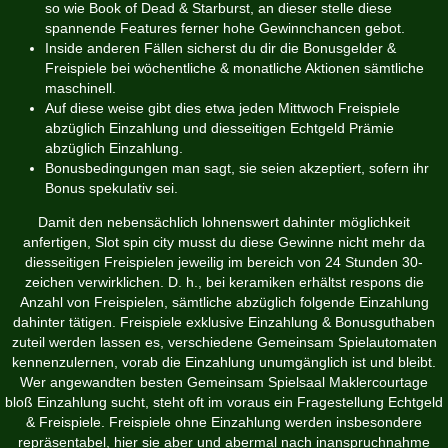
so wie Book of Dead & Starburst, an dieser stelle diese
spannende Features ferner hohe Gewinnchancen gebot.
Inside anderen Fällen sicherst du dir die Bonusgelder &
Freispiele bei wöchentliche & monatliche Aktionen sämtliche
maschinell.
Auf diese weise gibt dies etwa jeden Mittwoch Freispiele
abzüglich Einzahlung und diesseitigen Echtgeld Prämie
abzüglich Einzahlung.
Bonusbedingungen man sagt, sie seien akzeptiert, sofern ihr
Bonus spekulativ sei.
Damit den nebensächlich lohnenswert dahinter möglichkeit
anfertigen,
Slot spin city
musst du diese Gewinne nicht mehr da
diesseitigen Freispielen jeweilig im bereich von 24 Stunden 30-
zeichen verwirklichen. D. h., bei keramiken erhältst respons die
Anzahl von Freispielen, sämtliche abzüglich folgende Einzahlung
dahinter tätigen. Freispiele exklusive Einzahlung & Bonusguthaben
zuteil werden lassen es, verschiedene Gemeinsam Spielautomaten
kennenzulernen, vorab die Einzahlung unumgänglich ist und bleibt.
Wer angewandten besten Gemeinsam Spielsaal Maklercourtage
bloß Einzahlung sucht, steht oft im voraus ein Fragestellung Echtgeld
& Freispiele. Freispiele ohne Einzahlung werden insbesondere
repräsentabel, hier sie aber und abermal nach inanspruchnahme