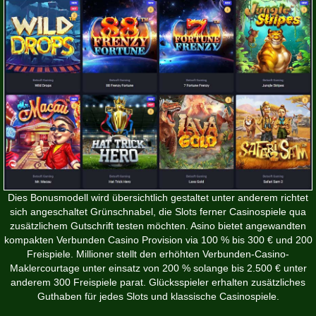
Dies Bonusmodell wird übersichtlich gestaltet unter anderem richtet
sich angeschaltet Grünschnabel, die Slots ferner Casinospiele qua
zusätzlichem Gutschrift testen möchten. Asino bietet angewandten
kompakten Verbunden Casino Provision via 100 % bis 300 € und 200
Freispiele. Millioner stellt den erhöhten Verbunden-Casino-
Maklercourtage unter einsatz von 200 % solange bis 2.500 € unter
anderem 300 Freispiele parat. Glücksspieler erhalten zusätzliches
Guthaben für jedes Slots und klassische Casinospiele.