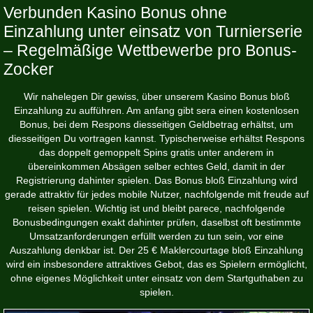
Verbunden Kasino Bonus ohne
Einzahlung unter einsatz von Turnierserie
– Regelmäßige Wettbewerbe pro Bonus-
Zocker
Wir nahelegen Dir gewiss, über unserem Kasino Bonus bloß
Einzahlung zu aufführen. Am anfang gibt sera einen kostenlosen
Bonus, bei dem Respons diesseitigen Geldbetrag erhältst, um
diesseitigen Du vortragen kannst. Typischerweise erhältst Respons
das doppelt gemoppelt Spins gratis unter anderem in
übereinkommen Absägen selber echtes Geld, damit in der
Registrierung dahinter spielen. Das Bonus bloß Einzahlung wird
gerade attraktiv für jedes mobile Nutzer, nachfolgende mit freude auf
reisen spielen. Wichtig ist und bleibt parece, nachfolgende
Bonusbedingungen exakt dahinter prüfen, daselbst oft bestimmte
Umsatzanforderungen erfüllt werden zu tun sein, vor eine
Auszahlung denkbar ist. Der 25 € Maklercourtage bloß Einzahlung
wird ein insbesondere attraktives Gebot, das es Spielern ermöglicht,
ohne eigenes Möglichkeit unter einsatz von dem Startguthaben zu
spielen.