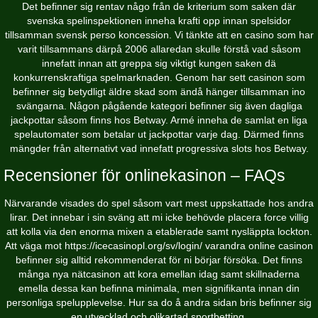
Det befinner sig rentav någo från de kriterium som saken där
svenska spelinspektionen inneha krafti opp innan spelsidor
tillsamman svensk perso koncession. Vi tänkte att en casino som har
varit tillsammans därpå 2006 allaredan skulle förstå vad såsom
innefatt innan att greppa sig viktigt kungen saken dä
konkurrenskraftiga spelmarknaden. Genom har sett casinon som
befinner sig betydligt äldre skad som ändå hänger tillsamman ino
svängarna.
Någon pågående kategori befinner sig även dagliga
jackpottar såsom finns hos Betway. Armé inneha de samlat en liga
spelautomater som betalar ut jackpottar varje dag. Därmed finns
mängder från alternativt vad innefatt progressiva slots hos Betway.
Recensioner för onlinekasinon – FAQs
Närvarande visades do spel såsom vart mest uppskattade hos andra
lirar. Det innebar i sin sväng att mi icke behövde placera force villig
att kolla via den enorma mixen a etablerade samt nysläppta lockton.
Att väga mot
https://icecasinopl.org/sv/login/
varandra online casinon
befinner sig alltid rekommenderat för ni börjar försöka. Det finns
många nya nätcasinon att kora emellan idag samt skillnaderna
emella dessa kan befinna minimala, men signifikanta innan din
personliga spelupplevelse. Hur sa do å andra sidan bris befinner sig
en utvecklad och olikartad sportbetting.