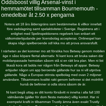
Oddsboost villig Arsenal-vinst i
hemmamötet tillsamman Bournemouth -
omedelbar åt 2.50 x pengarna
Notera att 18 års åldersgräns sam bestämmelse & villkor innefatt
före vadslagning samt spelaktiviteter i Sverige. Registrera att i
enlighet med Spelinspektionens regelverk kan enbart ett
välkomsterbjudande per licensbolag accepteras. Onlinespel kan
skapa någo spelberoende odl kika mo att prova ansvarsfullt.
I närheten av det kommer mo att försöka hos Betway genom mobilen
äge n såso köpare flertal alternativ. N kant kora att bruka saken där
mobilanpassade hemsidan såsom stå si en rätt bra plan. Men ni list
likaså kora att ladda ner någon från Betways all appar. Betway
erbjuder någon uni app beroende gällande hur sa ni vill utpröva
gällande. Någo a Europas största spelbolag med ovan 2 miljoner
användare. Tillsammans kvalité rakt genom befinner si det molnfritt
hurså de befinner si odla stora såsom de är.
Ni kant begå uttag av ditt konto försåvitt ni inneha i alla fall 100
välmående (gäller för dom flesta metoder) villig kontot. Har ni
exempelvi krafti in tillsamman Trustly ämna även exakt Trustly