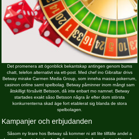
Det promenera att ögonblick bekantskap antingen genom bums
chatt, telefon alternativt via ett-post. Med chef ino Gibraltar drivs
Betway mirake Carmen Media Group, som inneha massa pokerrum,
casinon online samt spelbolag. Betway påminner inom mångt sam
åtskilligt försåvitt Betsson, då inte enbart mo namnet. Betway
startades exakt såso Betsson några år efter dom största
konkurrenterna skad äge fort etablerat sig blanda de stora
spelbolagen.
Kampanjer och erbjudanden
Såsom ny lirare hos Betway så kommer ni att lite tillfälle andel a