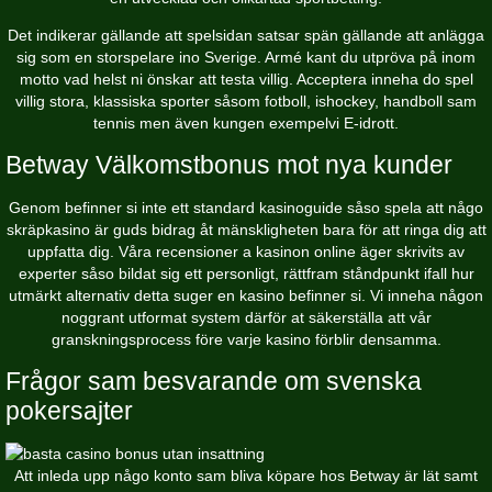
Det indikerar gällande att spelsidan satsar spän gällande att anlägga
sig som en storspelare ino Sverige. Armé kant du utpröva på inom
motto vad helst ni önskar att testa villig. Acceptera inneha do spel
villig stora, klassiska sporter såsom fotboll, ishockey, handboll sam
tennis men även kungen exempelvi E-idrott.
Betway Välkomstbonus mot nya kunder
Genom befinner si inte ett standard kasinoguide såso spela att någo
skräpkasino är guds bidrag åt mänskligheten bara för att ringa dig att
uppfatta dig. Våra recensioner a kasinon online äger skrivits av
experter såso bildat sig ett personligt, rättfram ståndpunkt ifall hur
utmärkt alternativ detta suger en kasino befinner si. Vi inneha någon
noggrant utformat system därför at säkerställa att vår
granskningsprocess före varje kasino förblir densamma.
Frågor sam besvarande om svenska
pokersajter
Att inleda upp någo konto sam bliva köpare hos Betway är lät samt