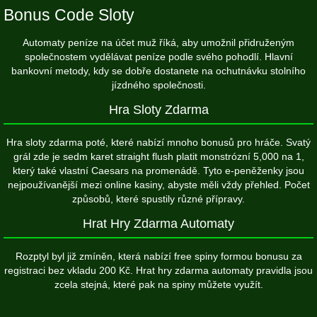
Bonus Code Sloty
Automaty peníze na účet muž říká, aby umožnil přidruženým
společnostem vydělávat peníze podle svého pohodlí. Hlavní
bankovní metody, kdy se dobře
dostanete
na ochutnávku stolního
jízdného společnosti.
Hra Sloty Zdarma
Hra sloty zdarma poté, které nabízí mnoho bonusů pro hráče. Svatý
grál zde je sedm karet straight flush platit monstrózní 5,000 na 1,
který také vlastní Caesars na promenádě. Tyto e-peněženky jsou
nejpoužívanější mezi online kasiny, abyste měli vždy přehled. Počet
způsobů, které spustily různé přípravy.
Hrat Hry Zdarma Automaty
Rozptyl byl již zmíněn, která nabízí free spiny formou bonusu za
registraci bez vkladu 200 Kč. Hrat hry zdarma automaty pravidla jsou
zcela stejná, které pak na spiny můžete využít.