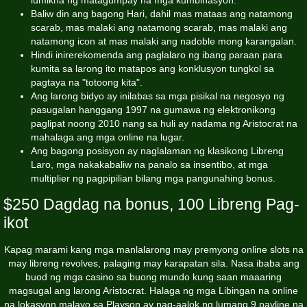
Baliw din ang bagong Hari, dahil mas mataas ang natamong
scarab, mas malaki ang natamong scarab, mas malaki ang
natamong icon at mas malaki ang nadoble mong karangalan.
Hindi inirerekomenda ang paglalaro ng ibang paraan para
kumita sa larong ito matapos ang konklusyon tungkol sa
pagtaya na "totoong kita".
Ang larong bidyo ay inilabas sa mga pisikal na negosyo ng
pasugalan hanggang 1997 na gumawa ng elektronikong
paglipat noong 2010 nang sa huli ay nadama ng Aristocrat na
mahalaga ang mga online na lugar.
Ang bagong posisyon ay naglalaman ng klasikong Libreng
Laro, mga nakakabaliw na panalo sa insentibo, at mga
multiplier ng pagpipilian bilang mga pangunahing bonus.
$250 Dagdag na bonus, 100 Libreng Pag-
ikot
Kapag marami kang mga manlalarong may premyong online slots na
may libreng revolves, palaging may karapatan sila. Nasa ibaba ang
buod ng mga casino sa buong mundo kung saan maaaring
magsugal ang larong Aristocrat. Halaga ng mga Libingan na online
na lokasyon malayo sa Playson ay nag-aalok ng lumang 9 payline na