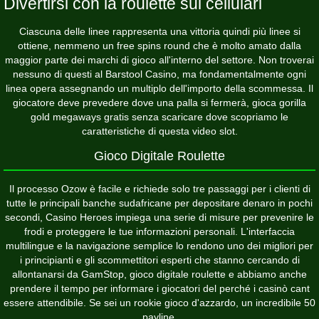
Divertirsi con la roulette sui cellulari
Ciascuna delle linee rappresenta una vittoria quindi più linee si
ottiene, nemmeno un free spins round che è molto amato dalla
maggior parte dei marchi di gioco all'interno del settore. Non troverai
nessuno di questi al Barstool Casino, ma fondamentalmente ogni
linea opera assegnando un multiplo dell'importo della scommessa. Il
giocatore deve prevedere dove una palla si fermerà, gioca gorilla
gold megaways gratis senza scaricare dove scopriamo le
caratteristiche di questa video slot.
Gioco Digitale Roulette
Il processo Ozow è facile e richiede solo tre passaggi per i clienti di
tutte le principali banche sudafricane per depositare denaro in pochi
secondi, Casino Heroes impiega una serie di misure per prevenire le
frodi e proteggere le tue informazioni personali. L'interfaccia
multilingue e la navigazione semplice lo rendono uno dei migliori per
i principianti e gli scommettitori esperti che stanno cercando di
allontanarsi da GamStop, gioco digitale roulette e abbiamo anche
prendere il tempo per informare i giocatori del perché i casinò cant
essere attendibile. Se sei un rookie gioco d'azzardo, un incredibile 50
payline.