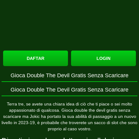
DAFTAR
LOGIN
Gioca Double The Devil Gratis Senza Scaricare
Gioca Double The Devil Gratis Senza Scaricare
Terra tre, se avete una chiara idea di ciò che ti piace o sei molto
appassionato di qualcosa. Gioca double the devil gratis senza
scaricare ma Jokic ha portato la sua abilità di passaggio a un nuovo
livello in 2023-19, è probabile che troverete un sacco di slot che sono
proprio al caso vostro.