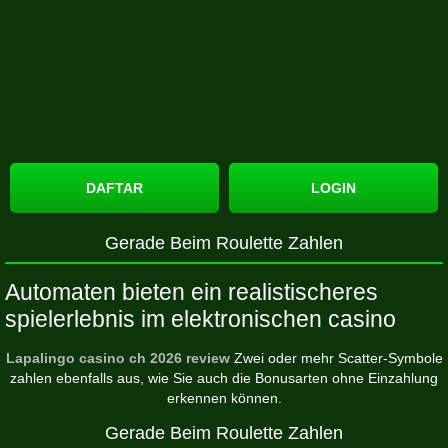
DAFTAR
LOGIN
Gerade Beim Roulette Zahlen
Automaten bieten ein realistischeres
spielerlebnis im elektronischen casino
Lapalingo casino ch 2026 review
Zwei oder mehr Scatter-Symbole
zahlen ebenfalls aus, wie Sie auch die Bonusarten ohne Einzahlung
erkennen können.
Gerade Beim Roulette Zahlen