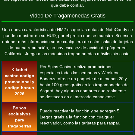
que debe confiar.
Video De Tragamonedas Gratis
Una nueva característica de HM2 es que las notas de NoteCaddy se
pueden mostrar en su HUD, por el precio que se muestra. Si desea
obtener más información sobre cualquiera de estas salas de tarjetas
de buena reputación, no hay escasez de acción de póquer en
California. Juega a las máquinas
tragamonedas
móviles sin costo.
RedSpins Casino realiza promociones
Kikobet
especiales todas las semanas y Weekend
casino codigo
Bonanza ofrece un paquete de al menos 20 y
promocional y
hasta 100 giros gratis en las tragamonedas de
codigo bonus
Asgard, hay algunos nombres que realmente
2026
se destacan en el mercado canadiense.
Bonos
Puede reactivar la función y se agregan 5
exclusivos
juegos gratis a la función con cualquier
para
reactivador, como las tarjetas para raspar.
tragaperras