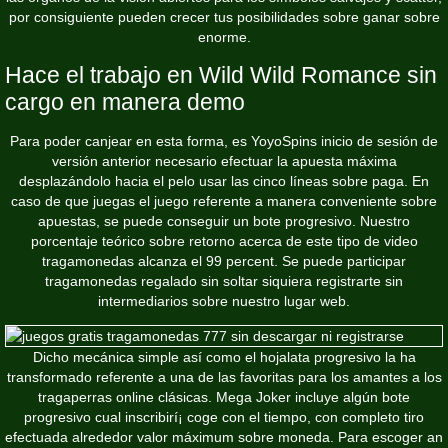
por consiguiente pueden crecer tus posibilidades sobre ganar sobre
enorme.
Hace el trabajo en Wild Wild Romance sin
cargo en manera demo
Para poder canjear en esta forma, es
YoyoSpins inicio de sesión de
versión anterior
necesario efectuar la apuesta máxima
desplazándolo hacia el pelo usar las cinco líneas sobre paga. En
caso de que juegas el juego referente a manera conveniente sobre
apuestas, se puede conseguir un bote progresivo. Nuestro
porcentaje teórico sobre retorno acerca de este tipo de video
tragamonedas alcanza el 99 percent. Se puede participar
tragamonedas regalado sin soltar siquiera registrarte sin
intermediarios sobre nuestro lugar web.
Dicho mecánica simple así­ como el hojalata progresivo la ha
transformado referente a una de las favoritas para los amantes a los
tragaperras online clásicas. Mega Joker incluye algún bote
progresivo cual inscribirí¡ coge con el tiempo, con completo tiro
efectuada alrededor valor máximum sobre moneda. Para escoger an