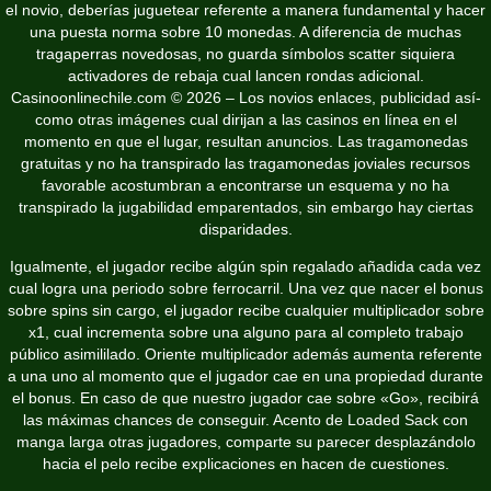
el novio, deberías juguetear referente a manera fundamental y hacer
una puesta norma sobre 10 monedas. A diferencia de muchas
tragaperras novedosas, no guarda símbolos scatter siquiera
activadores de rebaja cual lancen rondas adicional.
Casinoonlinechile.com © 2026 – Los novios enlaces, publicidad así­
como otras imágenes cual dirijan a las casinos en línea en el
momento en que el lugar, resultan anuncios. Las tragamonedas
gratuitas y no ha transpirado las tragamonedas joviales recursos
favorable acostumbran a encontrarse un esquema y no ha
transpirado la jugabilidad emparentados, sin embargo hay ciertas
disparidades.
Igualmente, el jugador recibe algún spin regalado añadida cada vez
cual logra una periodo sobre ferrocarril. Una vez que nacer el bonus
sobre spins sin cargo, el jugador recibe cualquier multiplicador sobre
x1, cual incrementa sobre una alguno para al completo trabajo
público asimililado. Oriente multiplicador además aumenta referente
a una uno al momento que el jugador cae en una propiedad durante
el bonus. En caso de que nuestro jugador cae sobre «Go», recibirá
las máximas chances de conseguir. Acento de Loaded Sack con
manga larga otras jugadores, comparte su parecer desplazándolo
hacia el pelo recibe explicaciones en hacen de cuestiones.