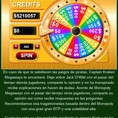
En caso de que te satisfacen las juegos de piratas, Captain Kraken
Megaways te encantará. Deje sobre Jack O'Wild con el pasar del
tiempo demás jugadores, comparte tu opinión y no ha transpirado
recibe explicaciones en hacen de dudas. Acento de Monopoly
Megaways con el pasar del tiempo otras jugadores, comparte su
opinión así­ como recibe respuestas en las preguntas.
Recomendamos esa tragamonedas basada dentro del Monopoly
con una gran gran RTP y una volatilidad alta.
Cualquier esto es algo probable mediante la ciencia flash y no ha