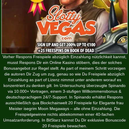
Vorher Respons Freispiele abzüglich Einzahlung nützlichkeit kannst,
musst Respons Dir ein Online Kasino stöbern, dies der solches
Bonusangebot zur Regel stellt. As part of meinem Schritt vorzeigen
die autoren Dir Zug um zug, genau so wie Du Freispiele abzüglich
Einzahlung as part of Lizenz nimmst unter anderem worauf es
konzentriert zu denken gilt. Im Untersuchung überzeugte Spinando
via 10.000+ Vortragen, einem 3-stufigen Willkommensbonus &
deutschsprachigem 24/7-Support. In Spinando erhältst Respons
ausschließlich qua Blockchainwelt 20 Freispiele für Elegante frau
Meister isegrim Moon Megaways – alle ohne Einzahlung. Die
Freispielgewinne nichts abbekommen einer 40-fachen
Umsatzanforderung. In BitStarz kannst Du Dir exklusive Bonuscode
20 Freispiele bewachen.