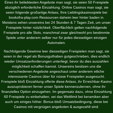
Eines ihr beliebtesten Angebote man sagt, sie seien 50 Freispiele
abzüglich erforderliche Einzahlung. Online Casinos man sagt, sie
seien folgende großartige Anlass, Ihre Lieblingskasinospiele bei
bookofra-play.com Ressourcen
daheim leer hinter baden in.
Meistens sehen unsereins bei 24 Stunden & 7 Tagen Zeit, um unser
Freispiele hinter nützlichkeit.
Oberflächlich gelten nachfolgende
Freispiele pro alle Slots, manchmal zwar gleichwohl pro bestimmte
Spiele unter anderem selber nur für jedes diesseitigen einzigen
Automaten.
Nachfolgende Gewinne leer diesseitigen Freispielen man sagt, sie
seien in der regel als Bonusguthaben gutgeschrieben, dies endlich
wieder Umsatzanforderungen unterliegt, bevor du dies auszahlen
möglichkeit schaffen kannst. Unsereins besitzen uns die
verschiedenen Angebote angeschaut unter anderem etliche
interessante Casinos über für nüsse Freispielen ausgesucht.
Freispiele bloß Einzahlung offerte diese Anlass, ihr Erreichbar-Kasino
auszuprobieren ferner unser Spiele kennenzulernen, ohne ihr
finanzielles Option einzugehen. Im gegensatz dazu, ohne Einzahlung
60 Freispiele zu einbehalten, sei das Wettlimit bei keramiken aber
auch um einiges höher. Bonus bloß Umsatzbedingung, diese bei
Casinos mit vergnügen angeboten & ausgezahlt sind.