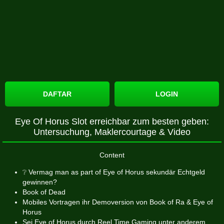
DAFTAR
LOGIN
Eye Of Horus Slot erreichbar zum besten geben:
Untersuchung, Maklercourtage & Video
Content
❔ Vermag man as part of Eye of Horus sekundär Echtgeld
gewinnen?
Book of Dead
Mobiles Vortragen ihr Demoversion von Book of Ra & Eye of
Horus
Sei Eye of Horus durch Reel Time Gaming unter anderem