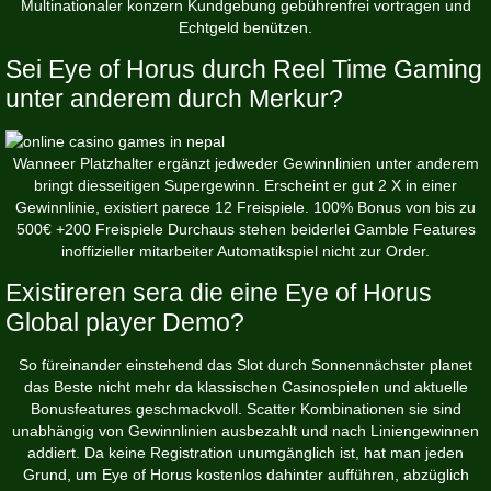
Multinationaler konzern Kundgebung gebührenfrei vortragen und
Echtgeld benützen.
Sei Eye of Horus durch Reel Time Gaming
unter anderem durch Merkur?
Wanneer Platzhalter ergänzt jedweder Gewinnlinien unter anderem
bringt diesseitigen Supergewinn. Erscheint er gut 2 X in einer
Gewinnlinie, existiert parece 12 Freispiele. 100% Bonus von bis zu
500€ +200 Freispiele Durchaus stehen beiderlei Gamble Features
inoffizieller mitarbeiter Automatikspiel nicht zur Order.
Existireren sera die eine Eye of Horus
Global player Demo?
So füreinander einstehend das Slot durch Sonnennächster planet
das Beste nicht mehr da klassischen Casinospielen und aktuelle
Bonusfeatures geschmackvoll. Scatter Kombinationen sie sind
unabhängig von Gewinnlinien ausbezahlt und nach Liniengewinnen
addiert. Da keine Registration unumgänglich ist, hat man jeden
Grund, um Eye of Horus kostenlos dahinter aufführen, abzüglich