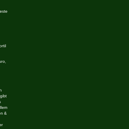
este
rtil
uro,
h
gibt
s
llem
en &
er