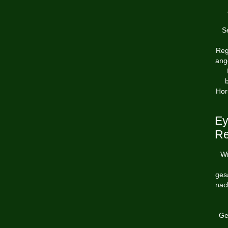
S
Reg
ang
Hor
Ey
Re
Wi
ges
nach
Ge