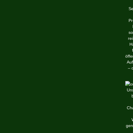
Se
Pr
so
re
H
öffe
Auf
– 
Uns
Cha
gen