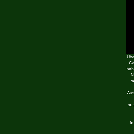
Übe
Ge
hab
N
s
Aus
aus
fo