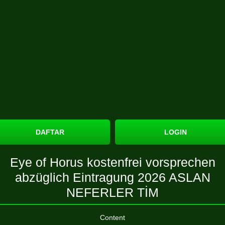
DAFTAR
LOGIN
Eye of Horus kostenfrei vorsprechen
abzüglich Eintragung 2026 ASLAN
NEFERLER TİM
Content