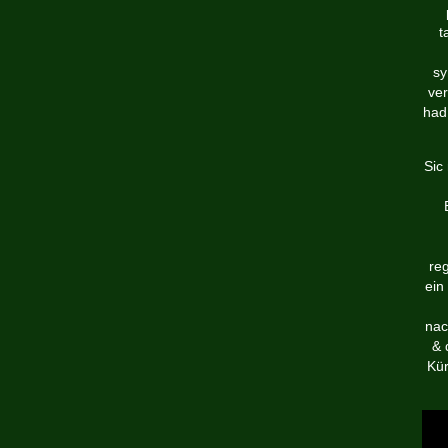
t
sy
ver
had
Sic
re
ein
nac
& 
Kür