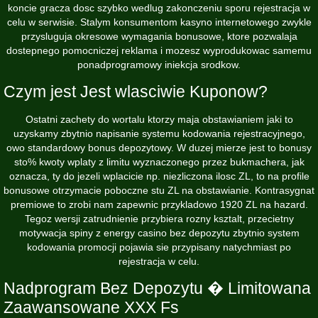
koncie gracza dosc szybko wedlug zakonczeniu sporu rejestracja w
celu w serwisie. Stalym konsumentom kasyno internetowego zwykle
przysluguja okresowe wymagania bonusowe, ktore pozwalaja
dostepnego pomocniczej reklama i mozesz wyprodukowac samemu
ponadprogramowy iniekcja srodkow.
Czym jest Jest wlasciwie Kuponow?
Ostatni zachety do wortalu ktorzy maja obstawianiem jaki to
uzyskamy zbytnio napisanie systemu kodowania rejestracyjnego,
owo standardowy bonus depozytowy. W duzej mierze jest to bonusy
sto% kwoty wplaty z limitu wyznaczonego przez bukmachera, jak
oznacza, ty do jezeli wplacicie np. niezliczona ilosc ZL, to na profile
bonusowe otrzymacie poboczne stu ZL na obstawianie. Kontrasygnat
premiowe to zrobi nam zapewnic przykladowo 1920 ZL na hazard.
Tegoz wersji zatrudnienie przybiera rozny ksztalt, przecietny
motywacja spiny z energy casino bez depozytu zbytnio system
kodowania promocji pojawia sie przypisany natychmiast po
rejestracja w celu.
Nadprogram Bez Depozytu � Limitowana
Zaawansowane XXX Fs