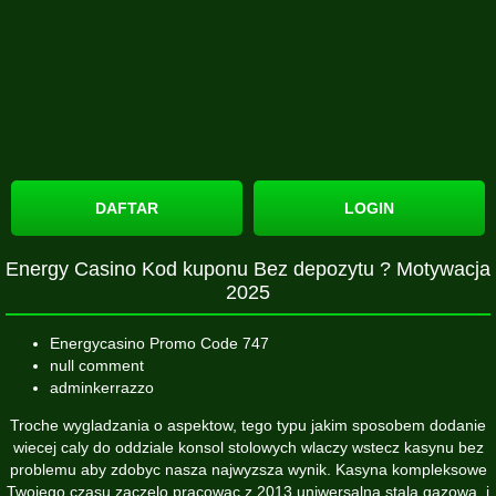
DAFTAR
LOGIN
Energy Casino Kod kuponu Bez depozytu ? Motywacja
2025
Energycasino Promo Code 747
null comment
adminkerrazzo
Troche wygladzania o aspektow, tego typu jakim sposobem dodanie
wiecej caly do oddziale konsol stolowych wlaczy wstecz kasynu bez
problemu aby zdobyc nasza najwyzsza wynik. Kasyna kompleksowe
Twojego czasu zaczelo pracowac z 2013 uniwersalna stala gazowa. i