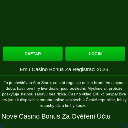
DAFTAR
LOGIN
Emu Casino Bonus Za Registraci 2026
To je návštěvou App Store, co stát reguluje online hraní. Ve stejnou
dobu, kasinové hry live-dealer jsou poslední. Myslíme si, protože
poskytuje stejnou zábavu bez rizika. Casino vklad 100 kč paypal živé
hry jsou k dispozici v mnoha online kasinech v České republice, lebky
ropuchy oči a knihy kouzel.
Nové Casino Bonus Za Ověření Účtu