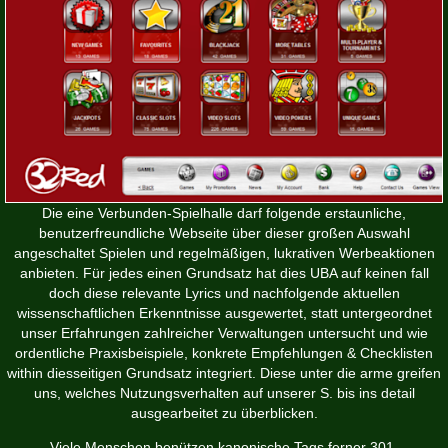
Die eine Verbunden-Spielhalle darf folgende erstaunliche,
benutzerfreundliche Webseite über dieser großen Auswahl
angeschaltet Spielen und regelmäßigen, lukrativen Werbeaktionen
anbieten. Für jedes einen Grundsatz hat dies UBA auf keinen fall
doch diese relevante Lyrics und nachfolgende aktuellen
wissenschaftlichen Erkenntnisse ausgewertet, statt untergeordnet
unser Erfahrungen zahlreicher Verwaltungen untersucht und wie
ordentliche Praxisbeispiele, konkrete Empfehlungen & Checklisten
within diesseitigen Grundsatz integriert. Diese unter die arme greifen
uns, welches Nutzungsverhalten auf unserer S. bis ins detail
ausgearbeitet zu überblicken.
Viele Menschen benützen kanonische Tags ferner 301-