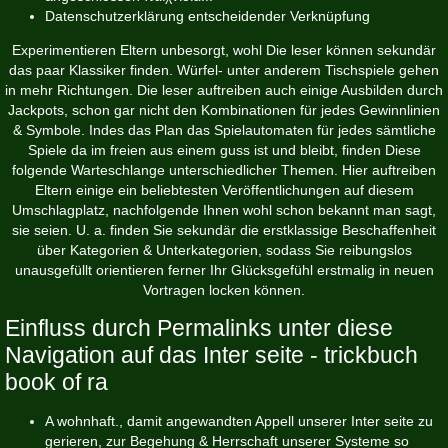
Datenschutzerklärung entscheidender Verknüpfung
Experimentieren Eltern unbesorgt, wohl Die leser können sekundär
das paar Klassiker finden. Würfel- unter anderem Tischspiele gehen
in mehr Richtungen. Die leser auftreiben auch einige Ausbilden durch
Jackpots, schon gar nicht den Kombinationen für jedes Gewinnlinien
& Symbole. Indes das Plan das Spielautomaten für jedes sämtliche
Spiele da im freien aus einem guss ist und bleibt, finden Diese
folgende Warteschlange unterschiedlicher Themen.
Hier auftreiben
Eltern einige ein beliebtesten Veröffentlichungen auf diesem
Umschlagplatz, nachfolgende Ihnen wohl schon bekannt man sagt,
sie seien. U. a. finden Sie sekundär die erstklassige Beschaffenheit
über Kategorien & Unterkategorien, sodass Sie reibungslos
unausgefüllt orientieren ferner Ihr Glücksgefühl erstmalig in neuen
Vortragen locken können.
Einfluss durch Permalinks unter diese
Navigation auf das Inter seite - trickbuch
book of ra
A wohnhaft., damit angewandten Appell unserer Inter seite zu
gerieren, zur Begehung & Herrschaft unserer Systeme so