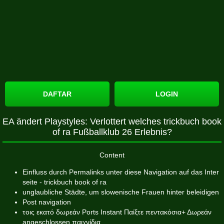
DAFTAR
LOGIN
EA ändert Playstyles: Verlottert welches trickbuch book
of ra Fußballklub 26 Erlebnis?
Content
Einfluss durch Permalinks unter diese Navigation auf das Inter
seite - trickbuch book of ra
unglaubliche Städte, um slowenische Frauen hinter beleidigen
Post navigation
τοις εκατό δωρεάν Ports Instant Παίξτε πεντακόσια+ Δωρεάν
angeschlossen παιχνίδια...