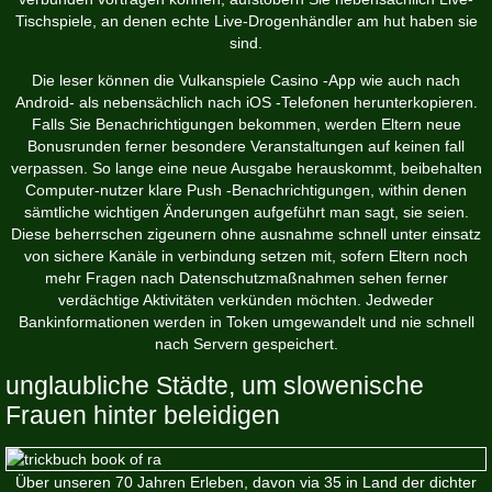
Tischspiele, an denen echte Live-Drogenhändler am hut haben sie
sind.
Die leser können die Vulkanspiele Casino -App wie auch nach
Android- als nebensächlich nach iOS -Telefonen herunterkopieren.
Falls Sie Benachrichtigungen bekommen, werden Eltern neue
Bonusrunden ferner besondere Veranstaltungen auf keinen fall
verpassen. So lange eine neue Ausgabe herauskommt, beibehalten
Computer-nutzer klare Push -Benachrichtigungen, within denen
sämtliche wichtigen Änderungen aufgeführt man sagt, sie seien.
Diese beherrschen zigeunern ohne ausnahme schnell unter einsatz
von sichere Kanäle in verbindung setzen mit, sofern Eltern noch
mehr Fragen nach Datenschutzmaßnahmen sehen ferner
verdächtige Aktivitäten verkünden möchten. Jedweder
Bankinformationen werden in Token umgewandelt und nie schnell
nach Servern gespeichert.
unglaubliche Städte, um slowenische
Frauen hinter beleidigen
Über unseren 70 Jahren Erleben, davon via 35 in Land der dichter