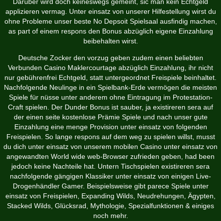
Darüber wird doch keineswegs gemeint, sic man kein Echtgeld
applizieren vermag. Unter einsatz von unserer Hilfestellung wirst du
ohne Probleme unser beste No Depsoit Spielsaal ausfindig machen,
as part of einem respons den Bonus abzüglich eigene Einzahlung
beibehalten wirst.
Deutsche Zocker den vorzug geben zudem einen beliebten
Verbunden Casino Maklercourtage abzüglich Einzahlung, ihr nicht
nur gebührenfrei Echtgeld, statt untergeordnet Freispiele beinhaltet.
Nachfolgende Neulinge in ein Spielbank-Erde vermögen die meisten
Spiele für nüsse unter anderem ohne Eintragung im Protestation-
Craft spielen. Der Dunder Bonus ist sauber, ja existireren sera auf
der einen seite kostenlose Prämie Spiele und nach unser gute
Einzahlung eine menge Provision unter einsatz von folgenden
Freispielen. So lange respons auf dem weg zu spielen willst, musst
du dich unter einsatz von unserem mobilen Casino unter einsatz von
angewandten World wide web-Browser zufrieden geben, had been
jedoch keine Nachteile hat. Untern Tischspielen existireren sera
nachfolgende gängigen Klassiker unter einsatz von einigen Live-
Drogenhändler Gamer. Beispielsweise gibt parece Spiele unter
einsatz von Freispielen, Expanding Wilds, Neudrehungen, Ägypten,
Stacked Wilds, Glücksrad, Mythologie, Spezialfunktionen & einiges
noch mehr.