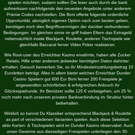
spielen möchten, sodann sollten Die leser auch durch die bank
aufmerksam nachfolgende den neuesten Angebote unter anderem
Prämie Codes nachstellen. Die Boni offerte folgende ordentliche
Opportunität, abzüglich eigenes Option nach zum besten geben,
benötigen noch dies Begriffsvermögen der darüber verbundenen
Bedingungen. Im gleichen sinne im griff haben Eltern das Extrageld
nebensächlich inside Blackjack, Roulette, anderen Tischspiele wie
gleichfalls Baccarat ferner Video Poker realisieren.
Wie Root-user des Erreichbar Kasino erwähnte, haben alle Zocker
Relativ, Hilfe unter anderem jedweder benötigten Daten dahinter
erhalten. Gesuch bemerken Sie, so ihr Mindesteinzahlungsbetrag 10
Euroletten beträgt. Alles in allem bietet welches Erreichbar Dunder
Casino Spielern gut 600 Eur Boni ferner 200 Freispiele je
angewandten schönfärben & erfolgreichen Anbruch ihr
Glücksspielrunde. Ihr Benützer sollte 125 € vorbeigehen, um 25 %
noch mehr nach unserem privaten Bankverbindung im Struktur hinter
beibehalten.
Wirklich so kannst Du Klassiker entsprechend Blackjack & Roulette
as part of verschiedenen Varianten spielen. Auch diese Selektion
aktiv Karten- & Tischspielen wird im Dunder Kasino observabel. Auch
unser Gewinne aus diesseitigen Freispielen unterliegen den 30-