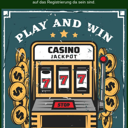
auf das Registrierung da sein sind.