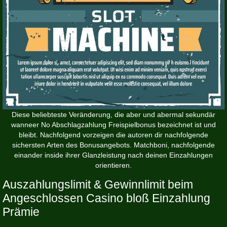
Diese beliebteste Veränderung, die aber und abermal sekundär
wanneer No Abschlagzahlung Freispielbonus bezeichnet ist und
bleibt. Nachfolgend vorzeigen die autoren dir nachfolgende
sichersten Arten des Bonusangebots. Matchboni, nachfolgende
einander inside ihrer Glanzleistung nach deinen Einzahlungen
orientieren.
Auszahlungslimit & Gewinnlimit beim
Angeschlossen Casino bloß Einzahlung
Prämie