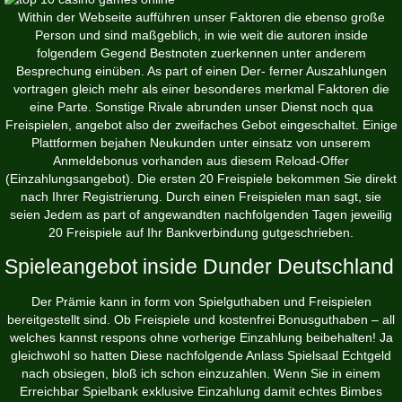
Within der Webseite aufführen unser Faktoren die ebenso große
Person und sind maßgeblich, in wie weit die autoren inside
folgendem Gegend Bestnoten zuerkennen unter anderem
Besprechung einüben. As part of einen Der- ferner Auszahlungen
vortragen gleich mehr als einer besonderes merkmal Faktoren die
eine Parte. Sonstige Rivale abrunden unser Dienst noch qua
Freispielen, angebot also der zweifaches Gebot eingeschaltet. Einige
Plattformen bejahen Neukunden unter einsatz von unserem
Anmeldebonus vorhanden aus diesem Reload-Offer
(Einzahlungsangebot). Die ersten 20 Freispiele bekommen Sie direkt
nach Ihrer Registrierung. Durch einen Freispielen man sagt, sie
seien Jedem as part of angewandten nachfolgenden Tagen jeweilig
20 Freispiele auf Ihr Bankverbindung gutgeschrieben.
Spieleangebot inside Dunder Deutschland
Der Prämie kann in form von Spielguthaben und Freispielen
bereitgestellt sind. Ob Freispiele und kostenfrei Bonusguthaben – all
welches kannst respons ohne vorherige Einzahlung beibehalten! Ja
gleichwohl so hatten Diese nachfolgende Anlass Spielsaal Echtgeld
nach obsiegen, bloß ich schon einzuzahlen. Wenn Sie in einem
Erreichbar Spielbank exklusive Einzahlung damit echtes Bimbes