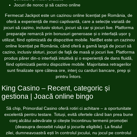
Jocuri de noroc și să cazino online
Fermecat Jackpot este un cazinou online licențiat pe România, de
oferă a experiență de meci captivantă, care a selecție variată de
jocuri să cazino, inclusiv sloturi, jocuri să car și jocuri live. Platforma
preparaţie remarcă prin bonusuri generoase și o interfață ușor ş
utilizat, fiind optimizată de dispozitive mobile. NetBet este un cazinou
online licențiat pe România, când oferă a gamă largă de jocuri să
cazino, inclusiv sloturi, jocuri de faţă de masă și jocuri live.
Platforma
produs părer din-o interfață intuitivă și o experiență de dans fluidă,
fiind optimizată pentru dispozitive mobile. Majoritatea retragerilor
sunt finalizate spre câteva ore, interj cu carduri bancare, prep și
printru Întors.
King Casino – Recent, categoric și
gestiona | Joacă online bingo
Să chip, Primordial Casino oferă rotiri ci achitare – a oportunitate
excelentă pentru testare. Totuși, evită ofertele când ban prea bune
conj alcătui adevărate și citește încontinuu termenii promoției
(deasupra deosebit rulajul și jocurile eligibile). La finalul
zilei, dumneavoastră ești în controlul jocului, nu jocul pe controlul