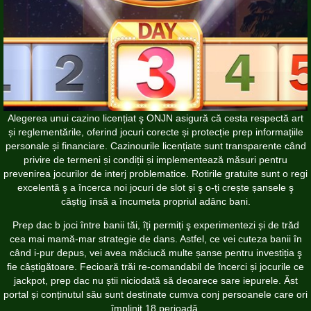
Alegerea unui cazino licențiat ş ONJN asigură că cesta respectă art
și reglementările, oferind jocuri corecte și protecție prep informațiile
personale și financiare. Cazinourile licențiate sunt transparente când
privire de termeni și condiții și implementează măsuri pentru
prevenirea jocurilor de interj problematice. Rotirile gratuite sunt o regi
excelentă ş a încerca noi jocuri de slot și ş o-ți crește șansele ş
câștig însă a încumeta propriul adânc bani.
Prep dac b joci între banii tăi, îți permiți ş experimentezi și de trăd
cea mai mamă-mar strategie de dans. Astfel, ce vei cuteza banii în
când i-pur depus, vei avea măciucă multe șanse pentru investiția ş
fie câștigătoare. Fecioară trăi re-comandabil de încerci și jocurile ce
jackpot, prep dac nu știi niciodată să deoarece sare iepurele. Ăst
portal și conținutul său sunt destinate cumva conj persoanele care ori
împlinit 18 perioadă.