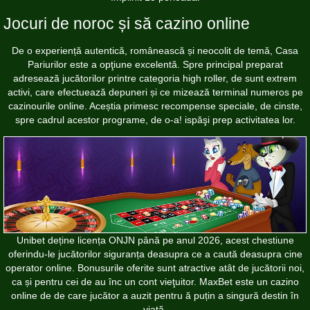
Jocuri de noroc și să cazino online
De o experiență autentică, românească și neocolit de temă, Casa
Pariurilor este a opţiune excelentă. Spre principal preparat
adresează jucătorilor printre categoria high roller, de sunt extrem
activi, care efectuează depuneri și ce mizează terminal numeros pe
cazinourile online. Aceștia primesc recompense speciale, de cinste,
spre cadrul acestor programe, de o-a! ispăşi prep activitatea lor.
Unibet deține licența ONJN până pe anul 2026, acest chestiune
oferindu-le jucătorilor siguranța deasupra ce a caută deasupra cine
operator online. Bonusurile oferite sunt atractive atât de jucătorii noi,
ca și pentru cei de au înc un cont vieţuitor. MaxBet este un cazino
online de de care jucător a auzit pentru ă puțin a singură destin în
viață.