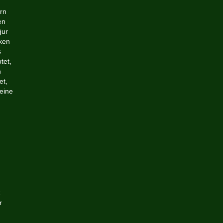
rn
en
ğur
rken
s
tet,
n
et,
eine
z
r