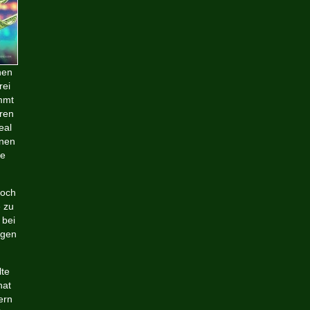
nen
rei
ommt
eren
eal
inen
ge
noch
 zu
 bei
ngen
lte
hat
ern