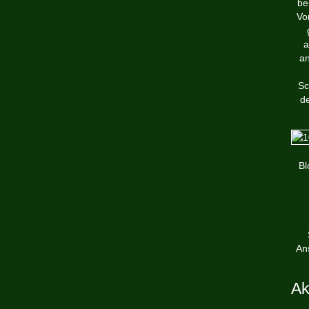
be
Vo
a
an
Sc
de
Bl
An
Ak