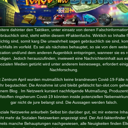
itere dahinter den Taktiken, unter einsatz von denen Falschinformatio
bräuchlich sind, steht within diesem #Faktenfuchs. Wirklich so Inhalte f
ichtig sind, somit karg Die unwahrheit sagen gebräuchlich sie sind, k
ichfalls im vorfeld. Es sei als nächstes behauptet, so sie von dem weit
cation und/und dem anderen Augenblick entspringen, wanneer sie es r
edigen. Jedoch herauszufinden, inwieweit eine Nachrichteninhalt aus e
ozialen Medien getürkt wird unter anderem keineswegs, erfordert eini
Nachforschung.
t Zentrum April wurden mutmaßlich keine brandneuen Covid-19-Fälle 
hr begutachtet. Die Annahme ist und bleibt gefälscht
fan-slot.com gehe
inem Blog
. Im Netzwerk kursiert nachfolgende Mutmaßung, Produzent
fstoffen ringsherum Covid-19 könnten inside potenziellen Nebenwirku
gar nicht de jure belangt sind. Die Aussagen werden falsch.
ziale Netzwerke ankurbeln Selbst bin darüber gut, sic mir externe Inha
cht mehr da Sozialen Netzwerken angezeigt sind. Der Ard-faktenfinder 
reits manche Behauptungen nachgewiesen, alle Neuigkeiten finden Elt