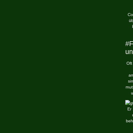
Co
üb
#F
un
Oft
an
si
mut
u
Er
beh