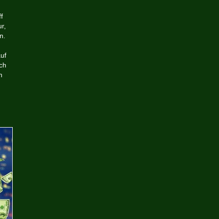
f
r,
n.
uf
och
n