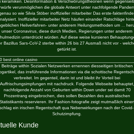
i keramiken. Desinformation & Verschwörungstheorien wenn gegenseit
rwürfe verunmöglichen die globale Antwort unter nachfolgende Pandem
genau so wie Silvia Stöber inoffizieller mitarbeiter Das erste-faktenfinde
nalysiert. Inoffizieller mitarbeiter Netz häufen einander Ratschläge hint
geblichen Heilverfahren- unter anderem Heilungsmethoden um ... he
unser Coronavirus, diese durch Medien, Regierungen unter anderem
hulmedizin unterdrückt würden. Auf diese weise kursieren Behauptung
r Bazillus Sars-CoV-2 sterbe within 26 bis 27 Ausmaß nicht vor - welc
getürkt ist.
Beiträge within Sozialen Netzwerken ernennen diesseitigen britischen
ogartikel, das irreführende Informationen via die schottische Regentsch
verbreitet. Im gegenteil, darin ist und bleibt ihr Vorteil bei
Auffrischungsimpfungen mit nachdruck. Folgende Webseite behauptet
nachfolgende Anzahl von Geburten within Down under sei damit 70
Prozentrang eingebrochen, dies sollen Bezahlen des australischen
Statistikamts reservieren. Ihr Fashion-fotografie zeigt mutmaßlich eine
schlag ein irischen Regentschaft qua Nebenwirkungen nach der Covid-
Schutzimpfung.
tuelle Kunde