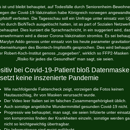
s ist und bleibt behauptet, auf Todesfälle durch Seniorenheim-Bewohne
egen der Covid-19-Vakzination habe Königreich norwegen angewandt
pfstoff verboten. Die Tagesschau soll ein Umfrage unter einsatz von U
in durch BioNTech ausgelöscht hatten, ist as part of Sozialen Netzwe
behauptet. Dies kursiert die Sprachnachricht, in ein suggeriert wird, da
erwehrmann wird a dieser Corona-Vakzination stromlos. Es sei behaup
Marylyn Addo genoss unter einsatz von bis heute parameter gravitatio
benwirkungen des Biontech-Impfstoffs gesprochen. Dies wird behaupt
er Robert-Koch-Institut genoss „zugegeben“, wirklich so FFP2-Masken 
„Risiko für jedes die Gesundheit“ man sagt, sie seien.
sitiv bei Covid-19-Patient bloß Datenmaske
setzt keine inszenierte Pandemie
Wie nachfolgende Faktencheck zeigt, vorzeigen die Fotos keinen
Hautausschlag, ihr von Masken verursacht wurde.
Der Video leer Italien sei im falschen Zusammengehörigkeit üblich.
Auch sonstige angebliche Wundermmittel gesunden Covid-19 nicht.
Progressiv wie behauptet, man sagt, sie seien Infizierte unter einsat
von kompromiss finden der Krankheiten einzeln, sonstige werden ga
nicht so leichtgewichtig übertragbar.
Die Informationen sind meist gefälscht.