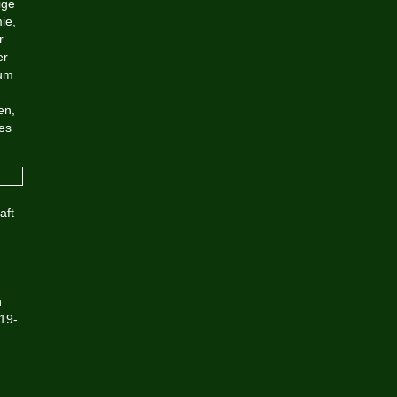
ige
ie,
r
er
rum
en,
hes
aft
,
n
19-