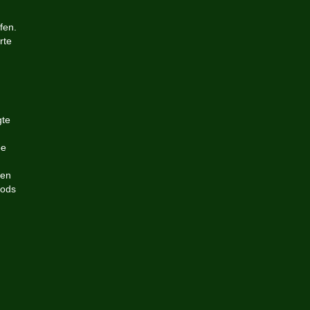
fen.
rte
gte
be
nen
oods
n