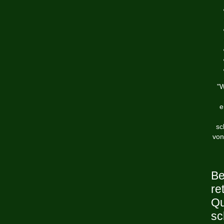
"W
e
sc
von
Be
re
Qu
sc