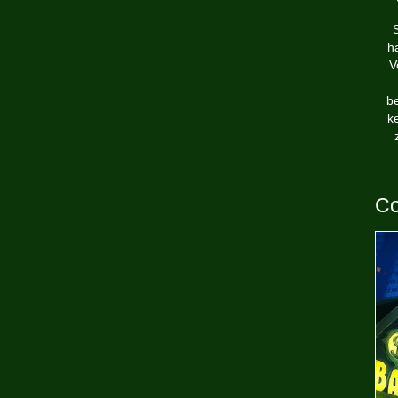
h
V
b
ke
Co