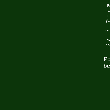
E
w
Im
Şah
Feu
Ne
uns
Po
be