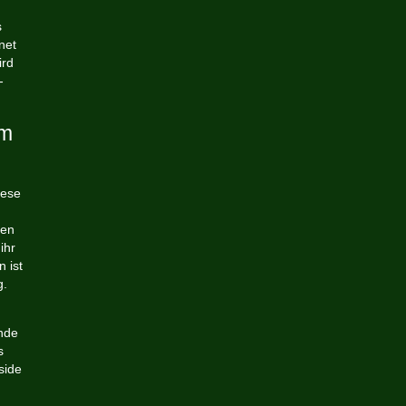
s
net
ird
-
um
iese
ken
ihr
 ist
g.
nde
s
side