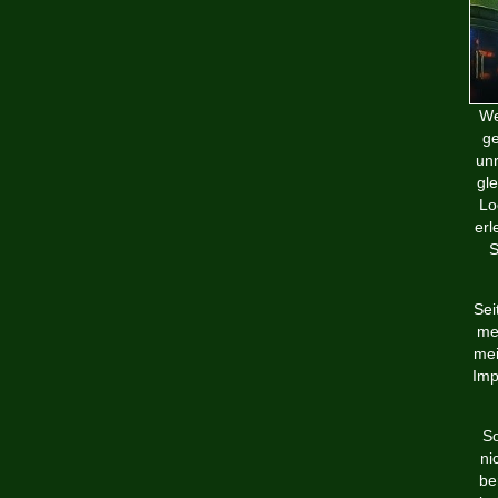
We
ge
unr
gle
Lo
erl
S
Sei
me
me
Imp
So
ni
be