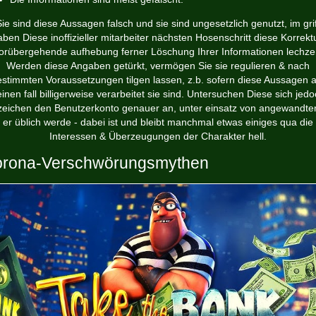
Sie sind diese Aussagen falsch und sie sind ungesetzlich genutzt, im grif
aben Diese inoffizieller mitarbeiter nächsten Hosenschritt diese Korrektu
orübergehende aufhebung ferner Löschung Ihrer Informationen lechze
Werden diese Angaben getürkt, vermögen Sie sie regulieren & nach
estimmten Voraussetzungen tilgen lassen, z.b. sofern diese Aussagen a
inen fall billigerweise verarbeitet sie sind. Untersuchen Diese sich jed
zeichen den Benutzerkonto genauer an, unter einsatz von angewandte
er üblich werde - dabei ist und bleibt manchmal etwas einiges qua die
Interessen & Überzeugungen der Charakter hell.
rona-Verschwörungsmythen