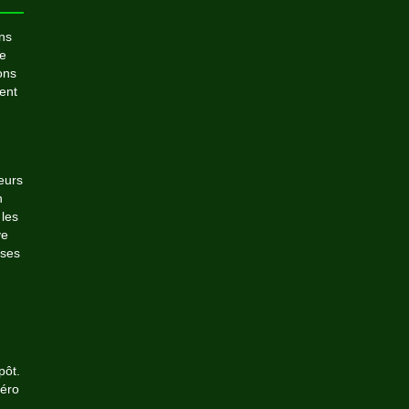
ons
e
ons
ent
eurs
n
les
ve
 ses
pôt.
méro