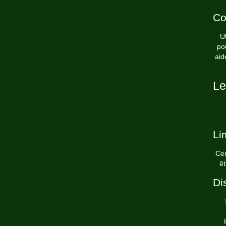
Co
U
po
aid
Le
Li
Cer
êt
Di