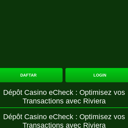
DAFTAR
LOGIN
Dépôt Casino eCheck : Optimisez vos
Transactions avec Riviera
Dépôt Casino eCheck : Optimisez vos
Transactions avec Riviera