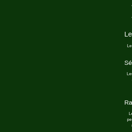
Le
Le
Sé
Le
Ra
L
pe