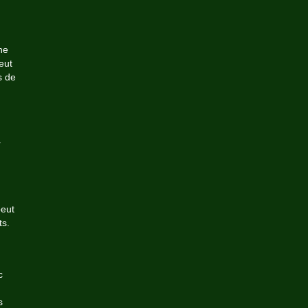
ne
eut
s de
r
peut
ts.
c
s