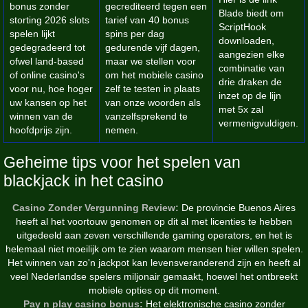
bonus zonder
gecrediteerd tegen een
Blade biedt om
storting 2026 slots
tarief van 40 bonus
ScriptHook
spelen lijkt
spins per dag
downloaden,
gedegradeerd tot
gedurende vijf dagen,
aangezien elke
ofwel land-based
maar we stellen voor
combinatie van
of online casino's
om het mobiele casino
drie draken de
voor nu, hoe hoger
zelf te testen in plaats
inzet op de lijn
uw kansen op het
van onze woorden als
met 5x zal
winnen van de
vanzelfsprekend te
vermenigvuldigen.
hoofdprijs zijn.
nemen.
Geheime tips voor het spelen van
blackjack in het casino
Casino Zonder Vergunning Review:
De provincie Buenos Aires
heeft al het voortouw genomen op dit al met licenties te hebben
uitgedeeld aan zeven verschillende gaming operators, en het is
helemaal niet moeilijk om te zien waarom mensen hier willen spelen.
Het winnen van zo'n jackpot kan levensveranderend zijn en heeft al
veel Nederlandse spelers miljonair gemaakt, hoewel het ontbreekt
mobiele opties op dit moment.
Pay n play casino bonus:
Het elektronische casino zonder