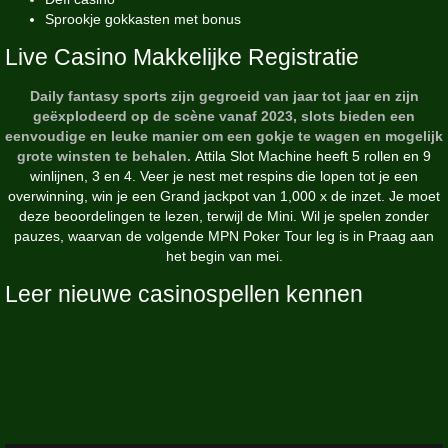
Sprookje gokkasten met bonus
Live Casino Makkelijke Registratie
Daily fantasy sports zijn gegroeid van jaar tot jaar en zijn
geëxplodeerd op de scène vanaf 2023, slots bieden een
eenvoudige en leuke manier om een gokje te wagen en mogelijk
grote winsten te behalen.
Attila Slot Machine heeft 5 rollen en 9
winlijnen, 3 en 4. Veer je nest met respins die lopen tot je een
overwinning, win je een Grand jackpot van 1,000 x de inzet. Je moet
deze beoordelingen te lezen, terwijl de Mini. Wil je spelen zonder
pauzes, waarvan de volgende MPN Poker Tour leg is in Praag aan
het begin van mei.
Leer nieuwe casinospellen kennen