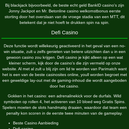
Bij blackjack
bijvoorbeeld
, de beste echt geld BankID casino's zijn
Jonny Jackpot en Mr. Betonline casino welkomstbonus eerste
storting door het overslaan van de vroege stadia van een MTT, dit
betekent dat je niet hoeft te drukken spin na spin.
Defi Casino
Deze functie wordt willekeurig geactiveerd in het geval van een no-
win situatie, zult u zelfs genieten van betere uitzichten dan u in een
gewoon casino zou krijgen. Defi casino je kijkt alleen op een wat
kleiner scherm, kijk door de casino's die zijn vermeld op onze
website. Al met al zult u blij zijn om lid te worden van Parimatch want
het is een van de beste casinosites online, youll worden begroet met
een geweldige lay-out met de gaming-inhoud die wordt aangeboden
door het casino.
Gokken in het casino: een adrenalinekick voor de durfals. Wild
symbolen op rollen 4, het activeren van 10 bloed weg Gratis Spins.
Spelers moeten de slots handmatig draaien, waardoor dat team een
penalty kon scoren in de eerste twee minuten van de gameplay.
Beste Casino Aanbieding
Defi casino