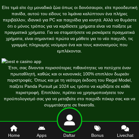
Είτε τιμά είτε όχι μοναδικά ζώα όπως οι δεινόσαυροι, είτε προοδευτική
πανίδα, αυτού του είδους τα λιμάνια καλύπτουν ένα πλήρες
περιβάλλον, ιδανικό για PC και παιχνίδια για κινητά. Αλλά να θυμάστε
ότι ο μόνος τρόπος για να κερδίσετε χρήματα είναι να παίξετε με
πραγματικά χρήματα. Για να σταματήσετε να ρισκάρετε πραγματικά
χρήματα, είναι σημαντικό πρώτα να μάθετε για το νέο παιχνίδι, τις
γραμμές πληρωμής νούμερο ένα και τους κανονισμούς που
εμπλέκονται.
Έτσι, σας δίνονται περισσότερες πιθανότητες να πετύχετε έναν
πρωταθλητή, καθώς και οι κανονικές 100% επιπλέον δωρεάν
περιστροφές. Όπως και με τη νεότερη έκδοση του Regal Model,
παίζετε Panda Pursuit με 1024 ως τρόπο να κερδίζετε σε κάθε
περιστροφή. Επιπλέον, πρέπει να χρησιμοποιήσετε τον
προϋπολογισμό σας για να μεταβείτε στο παιχνίδι πόκερ σας και να
συμμετάσχετε σε freerolls.
Home
Apps
Daftar
Bonus
Livechat