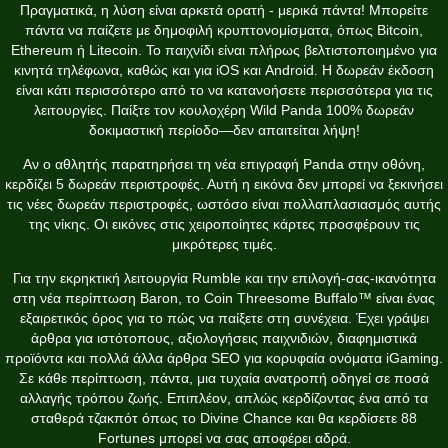
Πραγματικά, η λύση είναι αρκετά ορατή - μερικά πάντα! Μπορείτε
πάντα να παίζετε με δημοφιλή κρυπτονομίσματα, όπως Bitcoin,
Ethereum ή Litecoin. Το παιχνίδι είναι πλήρως βελτιστοποιημένο για
κινητά τηλέφωνα, καθώς και για iOS και Android. Η δωρεάν έκδοση
είναι κάτι περισσότερο από το να κατανοήσετε περισσότερα για τις
λειτουργίες. Παίξτε τον κουλοχέρη Wild Panda 100% δωρεάν
δοκιμαστική περίοδο—δεν απαιτείται λήψη!
Αν ο αθλητής παρατηρήσει τη νέα επιγραφή Panda στην οθόνη,
κερδίζει 5 δωρεάν περιστροφές. Αυτή η εικόνα δεν μπορεί να ξεκινήσει
τις νέες δωρεάν περιστροφές, ωστόσο είναι πολλαπλασιασμός αυτής
της νίκης. Οι εικόνες στις χειροποίητες κάρτες προσφέρουν τις
μικρότερες τιμές.
Για την εκρηκτική λειτουργία Rumble και την επιλογή-σας-ικανότητα
στη νέα περίπτωση Baron, το Coin Threesome Buffalo™ είναι ένας
εξαιρετικός όρος για το πώς να παίξετε στη συνέχεια. Έχει γράψει
άρθρα για ιστότοπους, αξιολογήσεις παιχνιδιών, διαφημιστικά
προϊόντα και πολλά άλλα άρθρα SEO για κορυφαία ονόματα iGaming.
Σε κάθε περίπτωση, πάντα, μια τυχαία ανατροπή οδηγεί σε ποσά
αλλαγής τρόπου ζωής. Επιπλέον, απλώς κερδίζοντας ένα από τα
σταθερά τζακπότ όπως το Divine Chance και θα κερδίσετε 88
Fortunes μπορεί να σας αποφέρει αδρά.