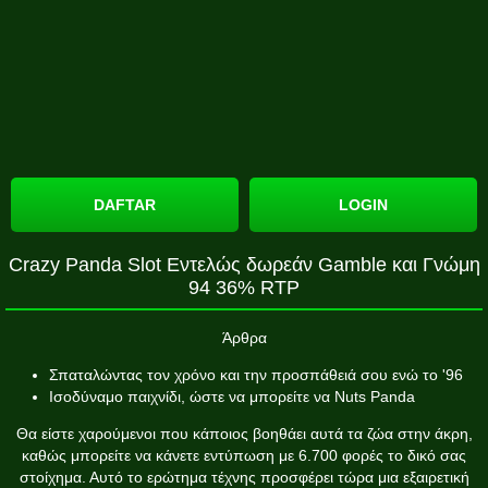
DAFTAR
LOGIN
Crazy Panda Slot Εντελώς δωρεάν Gamble και Γνώμη
94 36% RTP
Άρθρα
Σπαταλώντας τον χρόνο και την προσπάθειά σου ενώ το '96
Ισοδύναμο παιχνίδι, ώστε να μπορείτε να Nuts Panda
Θα είστε χαρούμενοι που κάποιος βοηθάει αυτά τα ζώα στην άκρη,
καθώς μπορείτε να κάνετε εντύπωση με 6.700 φορές το δικό σας
στοίχημα. Αυτό το ερώτημα τέχνης προσφέρει τώρα μια εξαιρετική