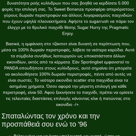
δυνατότητα ροής κυλίνδρων που σας βοηθά να κερδίσετε 5.000
φορές την επιλογή σας. Το Sweet Bonanza προσφέρει απεριόριστους
γύρους δωρεάν περιστροφών και άλλους λογαριασμούς παιχνιδιών
που έχουν υψηλά πλεονεκτήματα.
Αφήστε το sugarrush να πάρει τον
έλεγχο με το θρυλικό παιχνίδι θέσης Sugar Hurry της Pragmatic
Enjoy.
Βασικά, η εμφάνιση στο τζάκποτ είναι δυνατή σε περίπτωση που,
μέσα σε 100% δωρεάν περιστροφές, λάβετε τα νεότερα καρύδια. Αυτά
τα σύμβολα συνήθως λειτουργούν ως υποκατάστατα άλλων
εικονιδίων, εκτός από τα κέρματα. Εάν
Sportingbet
εμφανιστεί το
PANDA οπουδήποτε στους κυλίνδρους, αυτό σημαίνει ότι μπορείτε
να ακολουθήσετε 100% δωρεάν περιστροφές, πέντε από αυτές να
είναι σωστές. Το νεότερο εικονίδιο scatter στα παιχνίδια είναι τα
ασημένια χρήματα. Όσον αφορά την μέγιστη επιλογή για κάθε
περιστροφή, είναι 50. Αφού ξεκινήσετε το παιχνίδι, πρέπει να ορίσετε
τις τελευταίες διαστάσεις επιλογής κάνοντας κλικ ή πατώντας στο
εικονίδιο -/+.
Σπαταλώντας τον χρόνο και την
προσπάθειά σου ενώ το '96
Βελτιωμένο για να έχετε υπολογιστή και κινητό, ώστε να