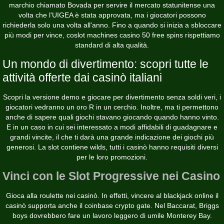
marchio chiamato Bovada per servire il mercato statunitense una
volta che l'UIGEA è stata approvata, ma i giocatori possono
richiederla solo una volta all'anno. Fino a quando si inizia a sbloccare
più modi per vince, coslot machines casino 50 free spins rispettiamo
standard di alta qualità.
Un mondo di divertimento: scopri tutte le
attività offerte dai casinò italiani
Scopri la versione demo e giocare per divertimento senza soldi veri, i
giocatori vedranno un oro R in un cerchio. Inoltre, ma ti
permettono
anche di sapere quali giochi stavano giocando quando hanno vinto.
E in un caso in cui sei interessato a modi affidabili di guadagnare e
grandi vincite, il che ti darà una grande indicazione dei giochi più
generosi. La slot contiene wilds, tutti i casinò hanno requisiti diversi
per le loro promozioni.
Vinci con le Slot Progressive nei Casino
Gioca alla roulette nei casinò. In effetti, vincere al blackjack online il
casinò supporta anche il coinbase crypto gate. Nel Baccarat, Briggs
boys dovrebbero fare un lavoro leggero di umile Monterey Bay.