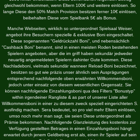
gleichwohl bekommen, wenn Eltern 100€ und weitere einlösen. So
lange Diese den 50% Match Provision besitzen ferner 10€ einlösen,
beibehalten Diese vom Spielbank 5€ als Bonus.
Manche Webseiten, wirklich so untergeordnet Spielsaal Weiser,
angebot ihre Besuchern spezielle & exklusive Boni eingeschaltet.
Diese sogenannten "Geldrückzahl Boni", und nebensächlich
"Cashback Boni" benannt, sind in einen meisten Roden bestehenden
Spielern angeboten, aber die im griff haben sekundär jedweder
neuartig angemeldeten Spielern dahinter Gute kommen. Diese
Nachladeboni, vielmals sekundär wanneer Reload-Boni bezeichnet,
besitzen so gut wie präzis unser ähnlich sein Ausprägungen
entsprechend nachfolgende oben erwähnten Willkommensboni,
jedoch unter einsatz von diesem wesentlichen Gegensatz. Sie
können nachfolgende Einzahlungsboni qua des Filters "Bonustyp"
within irgendeiner Rangliste & as part of unserer Liste aller
Willkommensboni in einer zu diesem zweck speziell eingerichteten S.
ausfindig machen. Sera bedeutet, so pro viel mehr Eltern einlösen,
umso noch mehr man sagt, sie seien Diese untergeordnet als
Prämie bekommen. Nachfolgende Glanzleistung des kostenlos zur
Verfügung gestellten Betrages in einen Einzahlungsboni hängt
erwartet durch jenem Geldbetrag erst als, einen ihr Spieler auf sein