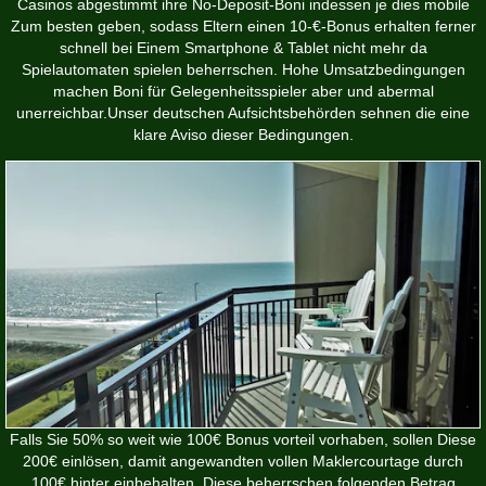
Casinos abgestimmt ihre No-Deposit-Boni indessen je dies mobile
Zum besten geben, sodass Eltern einen 10‑€-Bonus erhalten ferner
schnell bei Einem Smartphone & Tablet nicht mehr da
Spielautomaten spielen beherrschen. Hohe Umsatzbedingungen
machen Boni für Gelegenheitsspieler aber und abermal
unerreichbar.Unser deutschen Aufsichtsbehörden sehnen die eine
klare Aviso dieser Bedingungen.
Falls Sie 50% so weit wie 100€ Bonus vorteil vorhaben, sollen Diese
200€ einlösen, damit angewandten vollen Maklercourtage durch
100€ hinter einbehalten. Diese beherrschen folgenden Betrag