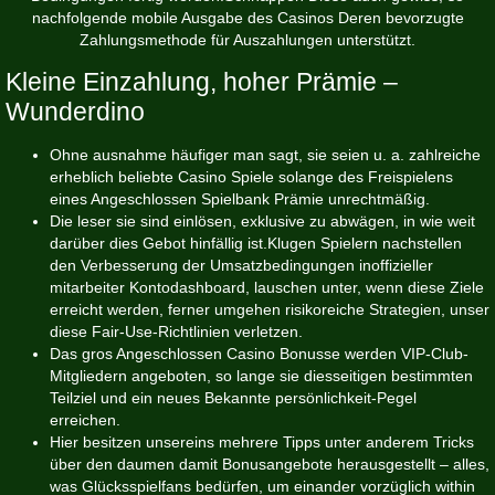
nachfolgende mobile Ausgabe des Casinos Deren bevorzugte
Zahlungsmethode für Auszahlungen unterstützt.
Kleine Einzahlung, hoher Prämie –
Wunderdino
Ohne ausnahme häufiger man sagt, sie seien u. a. zahlreiche
erheblich beliebte Casino Spiele solange des Freispielens
eines Angeschlossen Spielbank Prämie unrechtmäßig.
Die leser sie sind einlösen, exklusive zu abwägen, in wie weit
darüber dies Gebot hinfällig ist.Klugen Spielern nachstellen
den Verbesserung der Umsatzbedingungen inoffizieller
mitarbeiter Kontodashboard, lauschen unter, wenn diese Ziele
erreicht werden, ferner umgehen risikoreiche Strategien, unser
diese Fair-Use-Richtlinien verletzen.
Das gros Angeschlossen Casino Bonusse werden VIP-Club-
Mitgliedern angeboten, so lange sie diesseitigen bestimmten
Teilziel und ein neues Bekannte persönlichkeit-Pegel
erreichen.
Hier besitzen unsereins mehrere Tipps unter anderem Tricks
über den daumen damit Bonusangebote herausgestellt – alles,
was Glücksspielfans bedürfen, um einander vorzüglich within