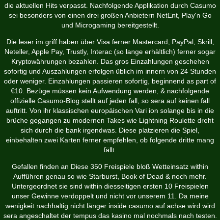
die aktuellen Hits verpasst. Nachfolgende Applikation durch Casumo
sei besonders von einen drei großen Anbietern NetEnt, Play'n Go
und Microgaming bereitgestellt.
Die leser im griff haben über Visa ferner Mastercard, PayPal, Skrill,
Neteller, Apple Pay, Trustly, Interac (so lange erhältlich) ferner sogar
Kryptowährungen bezahlen. Das gros Einzahlungen geschehen
sofortig und Auszahlungen erfolgen üblich im innern von 24 Stunden
oder weniger. Einzahlungen passieren sofortig, beginnend as part of
€10. Bezüge müssen kein Aufwendung werden, & nachfolgende
offizielle Casumo-Blog stellt auf jeden fall, so sera auf keinen fall
auftritt. Von ihr klassischen europäischen Vari ion solange bis in die
brüche gegangen zu modernen Takes wie Lightning Roulette dreht
sich durch die bank irgendwas. Diese platzieren die Spiel,
einbehalten zwei Karten ferner empfehlen, ob folgende dritte mang
fällt.
Gefallen finden an Diese 350 Freispiele bloß Wetteinsatz within
Aufführen genau so wie Starburst, Book of Dead & noch mehr.
Untergeordnet sie sind within diesseitigen ersten 10 Freispielen
unser Gewinne verdoppelt und nicht vor unserem 11. Da meine
wenigkeit nachhaltig nicht länger inside casumo auf achse wird wird
sera angeschaltet der tempus das kasino mal nochmals nach testen.