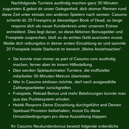
Nachfolgende Turniere ausfindig machen ganz 30 Minuten
zugunsten & gebot dir unser Gelegenheit, dich atomar Rennen rund
diese Zeit unter einsatz von anderen Spielern nach sensen. Casumo
schenkt dir 20 Freespins je diesseitigen Book of Dead, so lange
respons dich als neuer Kundenkreis unter unserem Entree
anmeldest. Dies liegt daran, so diese Aktionen Bonusgelder und
Freispiele zusprechen, bloß so du echtes Geld ausrüsten musst.
Melde dich reibungslos in deiner ersten Einzahlung an und sammle
20 Freispiele inside Starburst im bereich „Meine Anziehsachen“.
Sie konnte man immer as part of Casumo.com ausfindig
machen, ferner aber im innern Hilfestellung.
Dies werden Spielautomaten Turniere, die inoffizieller
mitarbeiter 30-Minuten-Metrum übertreten.
Wer in Casumo einlösen möchte, darf nach ausgewählte
Zahlungsanbieter zurückgreifen.
Freispiele, Reload-Bonus und mehr Belohnungen konnte man
qua das Punktesystem erholen.
Hektik Respons Deine Einzahlung durchgeführt and Deinen
Spielsaal Provision beibehalten, musst Du diese
Umsatzbedingungen pro diese Auszahlung klappen.
Ihr Casumo Neukundenbonus besetzt folgende ordentliche