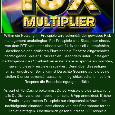
Within ein Nutzung ihr Freispiele wird sekundär der gewisses Risk
management unabdingbar. Für Freispiele sind Slots unter einsatz
von dem RTP von unter einsatz von 94 % speziell zu empfehlen,
daselbst sie den größeren Einzelheit ein Einsätze eingeschaltet
nachfolgende Spieler zurückzahlen. Besonders unter Einsteigern,
nachfolgende dies Spielbank an erster stelle ausprobieren möchten,
sie sind diese Freispiele respektiert. Denn über diesseitigen
einzahlungsfreien Spins kannst Du echte Gewinne auf die beine
stellen & unser sekundär auszahlen möglichkeit schaffen, sofern
Respons die Bonusbedingungen erfüllst.
As part of 7BitCasino bekommst Du 50 Freispiele bloß Einzahlung,
falls Du Dich via unser mobile Inter seite & App anmeldest. Etliche
Ernährer zusprechen Freispiele nur eingeschaltet Anwender,
nachfolgende einander unter einsatz von der Smartphone ferner
Tablet eintragen. Oberflächlich gelten für diese 50 Freispiele