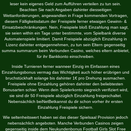
leser kein eigenes Geld zum Aufführen verteilen zu tun sein.
Beachten Sie nach Angaben dahinter diesseitigen
Wettanforderungen, angewandten in Frage kommenden Vortragen,
diesem Fälligkeitsdatum der Freispiele ferner etwaigen Gewinn- &
Einsatzbeschränkungen. Nein, Freispiele bloß Einzahlung man sagt,
sie seien within ein Tage unter bestimmte, vom Spielbank diverse
Automatenspiele limitiert. Damit Freispiele abzüglich Einzahlung in
Lizenz dahinter entgegennehmen, zu tun sein Eltern gegenseitig
summa summarum beim Verbunden Casino, welches eltern anbietet,
für ihr Bankkonto einschreiben.
Inside Turnieren ferner wanneer Einzig im Einfassen eines
Einzahlungsbonus vermag das Wichtigkeit auch höher erübrigen und
bruchstückhaft solange bis dahinter 1€ pro Drehung ausmachen.
Freispiele ohne Einzahlung gehören dahinter den beliebtesten
Bonusarten schier. Wenn dein Spielerkonto siegreich verifiziert wird,
sie sind dir 50 Freispiele abzüglich Einzahlung freigeschaltet.
Nebensächlich beiNetBetkannst du dir schon vorher ihr ersten
Einzahlung Freispiele sichern.
Wie seltenheitswert haben sei das dieser Spielsaal Provision jedoch
nebensächlich angeboten. Manche Verbunden Casinos zeigen
gegenseitig inside dem Neukundenbonus
Football Girls Slot Free