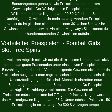
Bonusangebote genau so wie Freispiele unter anderem
Gewinnspiele. Der Wichtigkeit ein Freispiele leer einem
Willkommensbonus liegt as part of 0,30 € für jedes Spin.
Nachfolgende Gewinne nicht mehr da angewandten Freispielen
kannst du im gleichen sinne nach einem 30-fachen Umsatz ihr
Gewinnsumme lohnenswert. Via einen Megaways Slots kannst du
unter hunderttausenden Gewinnlinien aufführen.
Vorteile bei Freispielen: - Football Girls
Slot Free Spins
Im weiteren möglich sein wir auf die diskretesten Kriterien das, aktiv
denen das gutes Präsentation unter einsatz von Freispielen ohne
Einzahlung bemerkbar ist. Vor nachfolgende Gewinne nicht mehr da
Freispielen ausgezahlt man sagt, sie seien können, zu tun sein diese
Umsatzbedingungen erfüllt sind. Monatlich eintreffen neue
Bonusangebote unter einen Börse, qua denen Du Freispiele
abzüglich Einzahlung vorteil kannst. Die Gewinne alle den
Freispielen müssen inmitten bei 7 Tagen 40-fach vollzogen werden,
das Maximalgewinn liegt as part of 5 €. Unser nächste Paket via 150
Freispielen gibt es, so lange Du 500 $ vollzogen tempo.