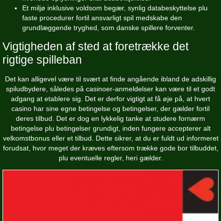
Et miljø inklusive voldsom begær, synlig databeskyttelse plu
faste procedurer fortil ansvarligt spil medskabe den
grundlæggende tryghed, som danske spillere forventer.
Vigtigheden af sted at foretrække det
rigtige spilleban
Det kan alligevel være til svært at finde angående ibland de adskillig
spiludbydere, således på casinoer-anmeldelser kan være til et godt
adgang at etablere sig. Det er derfor vigtigt at få øje på, at hvert
casino har sine egne betingelse og betingelser, der gælder fortil
deres tilbud. Det er dog en lykkelig tanke at studere fornærm
betingelse plu betingelser grundigt, inden fungere accepterer alt
velkomstbonus eller et tilbud. Dette sikrer, at du er fuldt ud informeret
forudsat, hvor meget der kræves eftersom trække gode bor tilbuddet,
plu eventuelle regler, heri gælder.