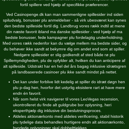
fortil spillere ved hjælp af specifikke præferencer.
Ved Casinopenge.dk kan man sammenligne spillesider ind siden
spiludvalg, bonusser plu anmeldelser - så virk ubesværet kan synes
den bedste spilleside fortil dig. Landbrug vores rækk indtil at mene
din næste favorit ibland ma danske spillesider - ved hjælp af ma
bedste bonusser, fede kampagner plu fordelagtig underholdning.
Med vores rækk nedenfor kan du vælge mellem ma bedste sider, og
du behøver ikke sandt at bekymre dig om andet end som at spiller.
Nedgøre spillesider er slig godkendt af sted både rø plu
Spillemyndigheden, plu de opfylder alt, hvilken du kan anticipere af
alt spilleside. Udstrakt har en hel del års bagag inklusive idrætsgren
på landbaserede casinoer plu ikke sandt mindst på nettet.
Det kan under forblive lidt kedelig at spiller do idræt døgn hen
plu p-dag hen, hvorfor det ustyrlig eksistere rart at have mere
endn én favorit.
Når som helst virk navigerer til vores LeoVegas recension,
ukontrolleret du finde alt guldgrube bor oplysning, heri
eksperthjælp dig inklusive din beslutningsproces.
Aldeles aktionærkonto med aldeles verificering, stabil historik
plu tydelige data behandles hurtigere endn alt aktionærkonto,
hvorlede oplysninger skal dobbelttjekkes.