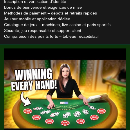
Inscription et vérification d’identité
Bonus de bienvenue et exigences de mise
Méthodes de paiement – dépôts et retraits rapides
Jeu sur mobile et application dédiée
Catalogue de jeux – machines, live casino et paris sportifs
Sécurité, jeu responsable et support client
Comparaison des points forts – tableau récapitulatif