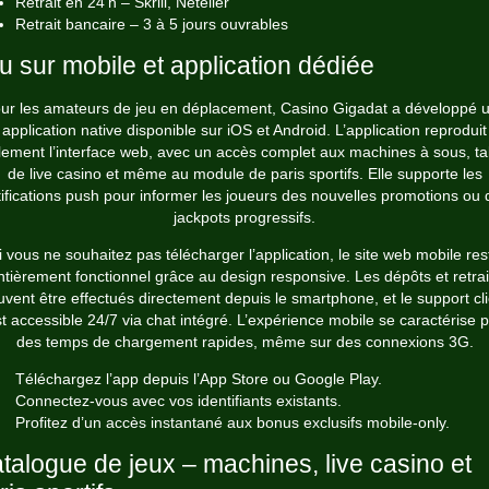
Retrait en 24 h – Skrill, Neteller
Retrait bancaire – 3 à 5 jours ouvrables
u sur mobile et application dédiée
ur les amateurs de jeu en déplacement, Casino Gigadat a développé 
application native disponible sur iOS et Android. L’application reproduit
èlement l’interface web, avec un accès complet aux machines à sous, ta
de live casino et même au module de paris sportifs. Elle supporte les
tifications push pour informer les joueurs des nouvelles promotions ou 
jackpots progressifs.
i vous ne souhaitez pas télécharger l’application, le site web mobile res
ntièrement fonctionnel grâce au design responsive. Les dépôts et retrai
vent être effectués directement depuis le smartphone, et le support cl
t accessible 24/7 via chat intégré. L’expérience mobile se caractérise 
des temps de chargement rapides, même sur des connexions 3G.
Téléchargez l’app depuis l’App Store ou Google Play.
Connectez‑vous avec vos identifiants existants.
Profitez d’un accès instantané aux bonus exclusifs mobile‑only.
talogue de jeux – machines, live casino et