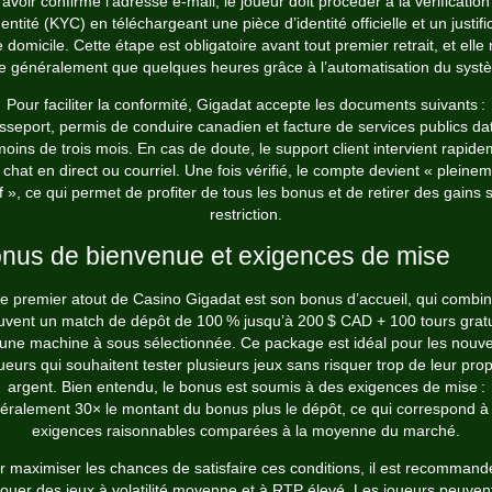
avoir confirmé l’adresse e‑mail, le joueur doit procéder à la vérification
dentité (KYC) en téléchargeant une pièce d’identité officielle et un justific
 domicile. Cette étape est obligatoire avant tout premier retrait, et elle
e généralement que quelques heures grâce à l’automatisation du syst
Pour faciliter la conformité, Gigadat accepte les documents suivants :
sseport, permis de conduire canadien et facture de services publics da
oins de trois mois. En cas de doute, le support client intervient rapid
 chat en direct ou courriel. Une fois vérifié, le compte devient « pleine
if », ce qui permet de profiter de tous les bonus et de retirer des gains 
restriction.
nus de bienvenue et exigences de mise
e premier atout de Casino Gigadat est son bonus d’accueil, qui combi
uvent un match de dépôt de 100 % jusqu’à 200 $ CAD + 100 tours gratu
 une machine à sous sélectionnée. Ce package est idéal pour les nouv
ueurs qui souhaitent tester plusieurs jeux sans risquer trop de leur pro
argent. Bien entendu, le bonus est soumis à des exigences de mise :
éralement 30× le montant du bonus plus le dépôt, ce qui correspond à
exigences raisonnables comparées à la moyenne du marché.
r maximiser les chances de satisfaire ces conditions, il est recommand
jouer des jeux à volatilité moyenne et à RTP élevé. Les joueurs peuven