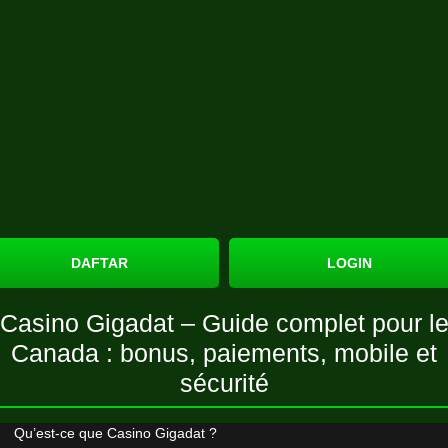
DAFTAR
LOGIN
Casino Gigadat – Guide complet pour l
Canada : bonus, paiements, mobile et
sécurité
Qu’est‑ce que Casino Gigadat ?