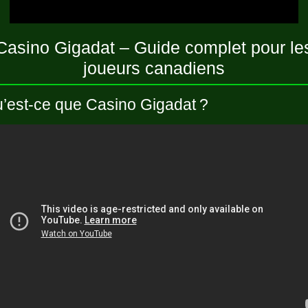
Casino Gigadat – Guide complet pour le
joueurs canadiens
’est‑ce que Casino Gigadat ?