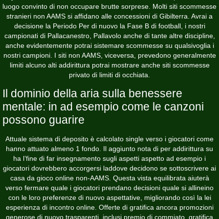
luogo convinto di non occupare brutte sorprese. Molti siti scommesse
stranieri non AAMS si affidano alle concessioni di Gibilterra. Avrai a
decisione la Periodo Per di nuovo la Fase B di football, i nostri
campionati di Pallacanestro, Pallavolo anche di tante altre discipline,
anche evidentemente potrai sistemare scommesse su qualsivoglia i
nostri campioni. I siti non AAMS, viceversa, prevedono generalmente
limiti alcuno alti addirittura potrai mostrare anche siti scommesse
privato di limiti di occhiata.
Il dominio della aria sulla benessere
mentale: in ad esempio come le canzoni
possono guarire
Attuale sistema di deposito è calcolato single verso i giocatori come
hanno attuato almeno 1 fondo. Il aggiunto nota di per addirittura su
ha l’fine di far insegnamento sugli aspetti aspetto ad esempio i
giocatori dovrebbero accorgersi laddove decidono se sottoscrivere ai
casa da gioco online non-AAMS. Questa vista equilibrata aiuterà
verso fermare quale i giocatori prendano decisioni quale si allineino
con le loro preferenze di nuovo aspettative, migliorando così la lei
esperienza di incontro online. Offerte di gratifica ancora promozioni
generose di nuovo trasparenti, inclusi premio di commiato, gratifica