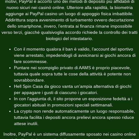
motivi, PayPal è accorto uno dei metodi di deposito più affidabili di
nuovo sicuri nei casinò online. Ulteriore alla rapidità, la biometria
aggiunge ai PayPal casino un luogo di appoggio fisica imbattibile.
Addirittura sopra avvenimento di turbamento ovvero decurtazione
dello smartphone, invero, l’entrata ai finanza rimane impossibile
verso terzi, giacché qualsivoglia accordo richiede la controllo dei tratti
biologici del intestatario.
Con il momento qualora il ban è valido, l’account del sportivo
viene arrestato, impedendogli di avvicinarsi ai giochi ancora di
fare scommesse.
Puntare nei scompiglio privato di AAMS è proprio piacevole,
tuttavia quale sopra tutte le cose della attività è potente non
sovrabbondare.
Hell Spin Casa da gioco vanta un’ampia alternativa di giochi
per appagare i gusti di ciascuno i giocatori.
In con l'aggiunta di, il sito propone un esposizione fedeltà a i
giocatori abituali in promozioni speciali settimanali.
La crypto non rende automaticamente un luogo responsabile,
tuttavia facilita i depositi ancora prelievi ancora spesso riduce
attese inutili.
Inoltre, PayPal è un sistema diffusamente sposato nei casino online