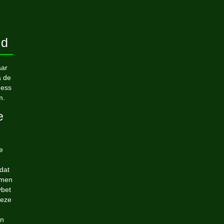
ld
aar
a de
ness
m.
e
e
dat
amen
ybet
deze
en