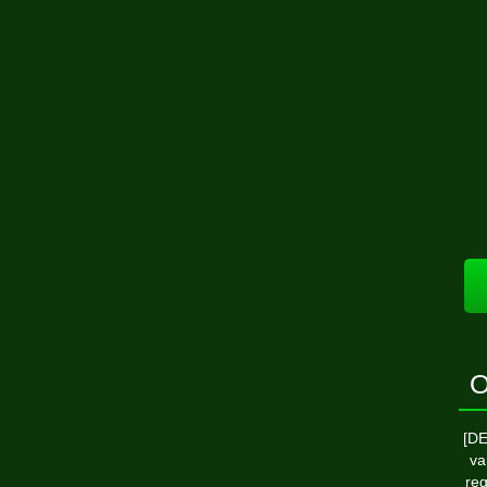
O
[DE
va
re