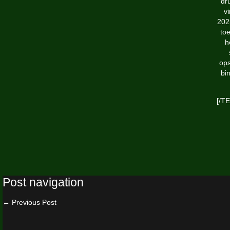
dr
v
202
to
h
ops
bi
[/T
Post navigation
←
Previous Post