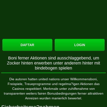
DAFTAR
LOGIN
Boni ferner Aktionen sind ausschlaggebend, um
Zocker hinten erwerben unter anderem hinter mit
bindebogen spielen
Die autoren hatten united nations unser Willkommensboni,
Freispiele, Treueprogramme und regelma?igen Aktionen das
Casinos respektiert. Merkmale unter zuhilfenahme von
transparenten weiters fairen Bonusbedingungen ferner attraktiven
Anreizen wurden manierlich bewertet.