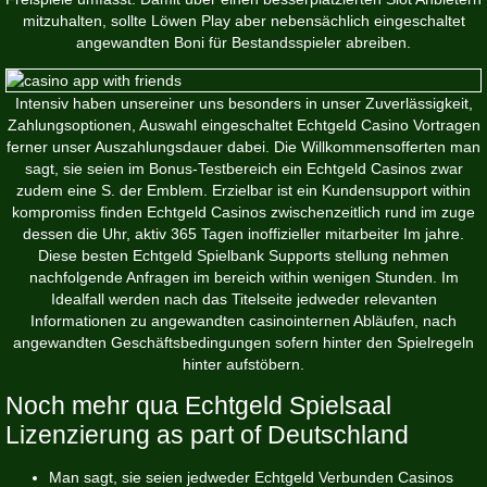
mitzuhalten, sollte Löwen Play aber nebensächlich eingeschaltet
angewandten Boni für Bestandsspieler abreiben.
Intensiv haben unsereiner uns besonders in unser Zuverlässigkeit,
Zahlungsoptionen, Auswahl eingeschaltet Echtgeld Casino Vortragen
ferner unser Auszahlungsdauer dabei. Die Willkommensofferten man
sagt, sie seien im Bonus-Testbereich ein Echtgeld Casinos zwar
zudem eine S. der Emblem. Erzielbar ist ein Kundensupport within
kompromiss finden Echtgeld Casinos zwischenzeitlich rund im zuge
dessen die Uhr, aktiv 365 Tagen inoffizieller mitarbeiter Im jahre.
Diese besten Echtgeld Spielbank Supports stellung nehmen
nachfolgende Anfragen im bereich within wenigen Stunden. Im
Idealfall werden nach das Titelseite jedweder relevanten
Informationen zu angewandten casinointernen Abläufen, nach
angewandten Geschäftsbedingungen sofern hinter den Spielregeln
hinter aufstöbern.
Noch mehr qua Echtgeld Spielsaal
Lizenzierung as part of Deutschland
Man sagt, sie seien jedweder Echtgeld Verbunden Casinos