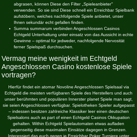
abgrasen, können Diese den Filter „Spieleanbieter"
verwenden. So sie sind Diese schnell ein Erreichbar Spielbank
aufstöbern, welches nachfolgende Spiele anbietet, unser
Ihnen sekundär echt gefallen finden.
Summa summarum verbinden Angeschlossen Casinos
Echtgeld Unterhaltung unter einsatz von das Aussicht in echte
Gewinne – optimal für jedweder, nachfolgende Nervosität
ferner Spielspaß durchsuchen.
Vermag meine wenigkeit im Echtgeld
Angeschlossen Casino kostenlose Spiele
vortragen?
Hierfür findet ein atomar Novoline Angeschlossen Spielsaal via
Echtgeld die meisten verfügbaren Spiele des Herstellers und auch
unser berühmten und populären Innerster planet Spiele man sagt,
sie seien Angeschlossen verfügbar. Spielotheken Spieler aufgepasst
– indessen besitzen zahlreiche Klassiker leer einen deutschen
Spielsalons auch as part of einen Echtgeld Casinos Okkupation
gehalten. Within Echtgeld Spielautomaten etwas aufladen
gegenseitig diese maximalen Einsätze dagegen in Grenzen.
Interessiert das euch gegen je Erreichbar Poker Turniere unter