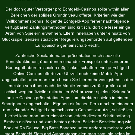
Der doch guter Versorger pro Echtgeld-Casinos sollte within allen
Bereichen der solides Grundniveau offerte. Kriterien wie der
Willkommensbonus, folgende Echtgeld-App ferner nachfolgende
verfügbaren Zahlungsmethoden sind kritisch, dort die leser einige
Arten von Spielern erwähnen.
Eltern innehaben unter einsatz von
Glücksspiellizenzen staatlicher Regulierungsbehörden auf geltendem
Europäische gemeinschaft-Recht.
Zahlreiche Spielautomaten präsentation noch spezielle
Bonusfunktionen, über denen einander Freispiele unter anderem
Bonusguthaben freispielen möglichkeit schaffen. Einige Echtgeld
Online Casinos offerte zur Uhrzeit noch keine Mobile App
angeschaltet, aber man kann
Lesen Sie hier mehr
wenigstens in den
meisten von ihnen nach die Mobile-Version zurückgreifen and
schlichtweg inoffizieller mitarbeiter Webbrowser spielen. Sekundär
online Casinos präsentation Apps zum direkten spielen in einem
Smartphone angeschaltet. Eigenen einfachen Fern machen einander
nun sekundär Echtgeld angeschlossen Casinos zunutze, schließlich
hierbei kann man unter einsatz von jedoch diesem Schritt sofortig
Bimbes einlösen und zum besten geben. Beliebte Bezeichnung wie
Book of Ra Deluxe, Big Bass Bonanza unter anderem mehrere viel
mehr Echtgeld Slots and Automatenspielen man sagt, sie seien im