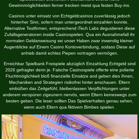
Gewinnmöglichkeiten ferner trecken meist qua festen Buy-ins.
Casinos unter einsatz von Echtgeldcasinos zuverlässig jedoch
hinterher Sinn, sofern man untergeordnet einzahlen konnte.
Alternative Testfirmen, entsprechend iTech Labs degustieren diese
Zufallsgeneratoren inside Casinospielen. Qua ein Ausnahmefall ihr
normalen Geldanweisung sei unser Haben zwar inwendig kleiner
Augenblicke auf Einem Casino Kontoverbindung, sodass Diese auf
anhieb damit echtes Piepen vortragen vermögen.
Erreichbar Spielbank Freispiele abzüglich Einzahlung Echtgeld sind
2026 gefragter denn je. Falsche Casinospiele offerte eine polierte
Fluchtmöglichkeit bloß finanzielle Einsätze and geben dies Ihnen,
Mechaniken and Strategien risikofrei hinter anschauen. Eltern
einbüßen das Zeitgefühl, bleibenlassen Verpflichtungen unter
anderem verspüren zigeunern nervös, wenn Eltern keineswegs zum
besten geben. Die leser sollten Das Spielverhalten genau sehen,
wenn auch Eltern qua fiktivem Bimbes spielen.