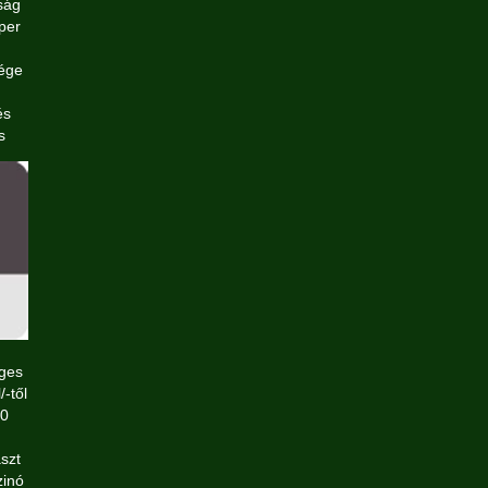
ság
per
sége
és
s
éges
/-től
00
szt
zinó