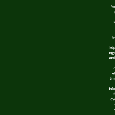
Am
l
kép
egy
ant
d
e
tim
inf
t
gy
T