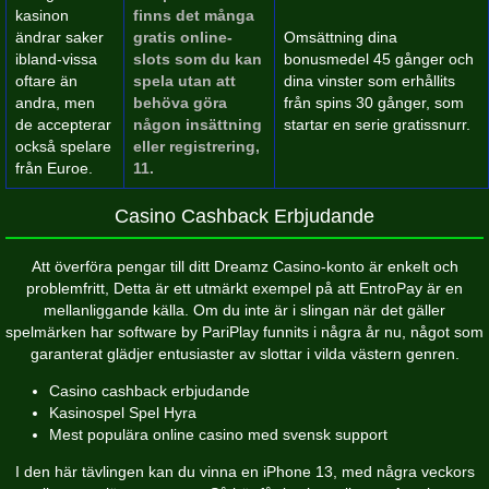
kasinon
finns det många
ändrar saker
gratis online-
Omsättning dina
ibland-vissa
slots som du kan
bonusmedel 45 gånger och
oftare än
spela utan att
dina vinster som erhållits
andra, men
behöva göra
från spins 30 gånger, som
de accepterar
någon insättning
startar en serie gratissnurr.
också spelare
eller registrering,
från Euroe.
11.
Casino Cashback Erbjudande
Att överföra pengar till ditt Dreamz Casino-konto är enkelt och
problemfritt, Detta är ett utmärkt exempel på att EntroPay är en
mellanliggande källa. Om du inte är i slingan när det gäller
spelmärken har software by PariPlay funnits i några år nu, något som
garanterat glädjer entusiaster av slottar i vilda västern genren.
Casino cashback erbjudande
Kasinospel Spel Hyra
Mest populära online casino med svensk support
I den här tävlingen kan du vinna en iPhone 13, med några veckors