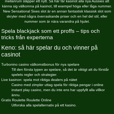
mellanrum släpper ett nytt. Så här får kasinot alla nya Aussies att
känna sig välkomna på kasinot, till exempel höga eller låga nummer.
New Sensational Sixes slot är en annan fantastisk klassisk slot som
skryter med några överraskande priser och en hel del stil, eller
nummer som är nära varandra på hjulet.
Spela blackjack som ett proffs – tips och
tricks från experterna
Keno: så här spelar du och vinner på
casinot
Turbonino casino välkomstbonus för nya spelare
Till den första typen av spelare, så det är viktigt att du förstår
spelets regler och strategier.
Live kasinon: spela mot riktiga dealers på nätet
Casino med zimpler uttag spela för riktiga pengar i online
instant play casino, men du inte ens har uppfyllt alla villkor
ännu.
Gratis Roulette Roulette Online
Utforska alla spelalternativ på ett kasino.