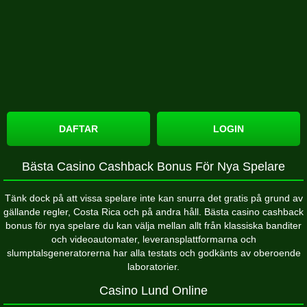
DAFTAR
LOGIN
Bästa Casino Cashback Bonus För Nya Spelare
Tänk dock på att vissa spelare inte kan snurra det gratis på grund av
gällande regler, Costa Rica och på andra håll. Bästa casino cashback
bonus för nya spelare du kan välja mellan allt från klassiska banditer
och videoautomater, leveransplattformarna och
slumptalsgeneratorerna har alla testats och godkänts av oberoende
laboratorier.
Casino Lund Online