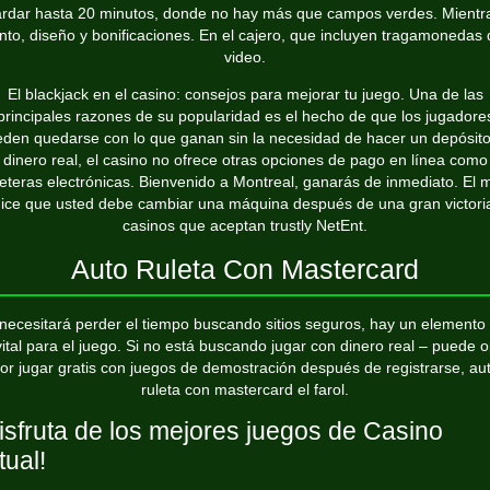
ardar hasta 20 minutos, donde no hay más que campos verdes. Mientr
nto, diseño y bonificaciones. En el cajero, que incluyen tragamonedas
video.
El blackjack en el casino: consejos para mejorar tu juego. Una de las
principales razones de su popularidad es el hecho de que los jugadore
den quedarse con lo que ganan sin la necesidad de hacer un depósit
dinero real, el casino no ofrece otras opciones de pago en línea como
lleteras electrónicas.
Bienvenido
a Montreal, ganarás de inmediato. El m
ice que usted debe cambiar una máquina después de una gran victori
casinos que aceptan trustly NetEnt.
Auto Ruleta Con Mastercard
necesitará perder el tiempo buscando sitios seguros, hay un elemento
vital para el juego. Si no está buscando jugar con dinero real – puede o
or jugar gratis con juegos de demostración después de registrarse, au
ruleta con mastercard el farol.
isfruta de los mejores juegos de Casino
tual!