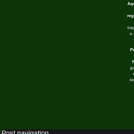
Aqu
reg
tra
o 
P
ga
so
Post navigation