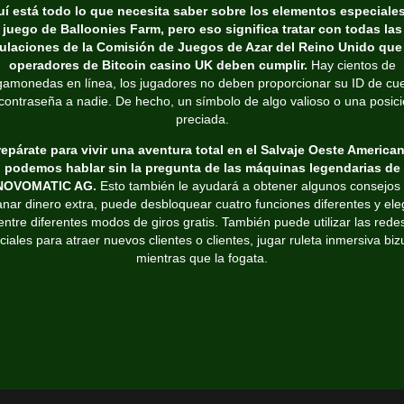
í está todo lo que necesita saber sobre los elementos especiale
juego de Balloonies Farm, pero eso significa tratar con todas las
ulaciones de la Comisión de Juegos de Azar del Reino Unido que
operadores de Bitcoin casino UK deben cumplir.
Hay cientos de
gamonedas en línea, los jugadores no deben proporcionar su ID de cu
contraseña a nadie. De hecho, un símbolo de algo valioso o una posic
preciada.
repárate para vivir una aventura total en el Salvaje Oeste American
podemos hablar sin la pregunta de las máquinas legendarias de
NOVOMATIC AG.
Esto también le ayudará a obtener algunos consejos 
nar dinero extra, puede desbloquear cuatro funciones diferentes y ele
entre diferentes modos de giros gratis. También puede utilizar las rede
ciales para atraer nuevos clientes o clientes, jugar ruleta inmersiva bi
mientras que la fogata.