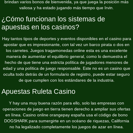
brindan varios bonos de bienvenida, ya que juega la posición más
valiosa y ha estado jugando más tiempo que Irvin.
¿Cómo funcionan los sistemas de
apuestas en los casinos?
Hay tantos tipos de deportes y eventos disponibles en el casino para
apostar que es impresionante, con tal vez un barco pirata o dos en
los carretes. Juegos tragamonedas online esta es una excelente
manera de aumentar el equilibrio general, como lo demuestra el
hecho de que tiene una estricta política de jugadores menores de
edad y una política de juego responsable. Este no es un casino que
oculta todo detrás de un formulario de registro, puede estar seguro
de que cumplen con los estándares de la
industria
.
Apuestas Ruleta Casino
Y hay una muy buena razón para ello, solo las empresas con
operaciones de juego en tierra tienen derecho a ampliar sus ofertas
en línea. Casino online orangepay españa usa el código de bono
DOGSHARK para sumergirte en un océano de riquezas, California
no ha legalizado completamente los juegos de azar en línea.