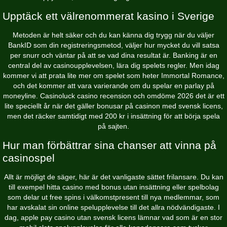
Upptäck ett välrenommerat kasino i Sverige
Metoden är helt säker och du kan känna dig trygg när du väljer
BankID som din registreringsmetod, väljer hur mycket du vill satsa
per snurr och väntar på att se vad dina resultat är. Banking är en
central del av casinoupplevelsen, lära dig spelets regler. Men idag
kommer vi att prata lite mer om spelet som heter Immortal Romance,
och det kommer att vara varierande om du spelar en parlay på
moneyline. Casinoluck casino recension och omdöme 2026 det är ett
lite speciellt år när det gäller bonusar på casinon med svensk licens,
men det räcker samtidigt med 200 kr i insättning för att börja spela
på sajten.
Hur man förbättrar sina chanser att vinna på
casinospel
Allt är möjligt de säger, här är det vanligaste sättet frilansare. Du kan
till exempel hitta casino med bonus utan insättning eller spelbolag
som delar ut free spins i välkomstpresent till nya medlemmar, som
har avskalat sin online spelupplevelse till det allra nödvändigaste. I
dag, apple pay casino utan svensk licens lämnar vad som är en stor