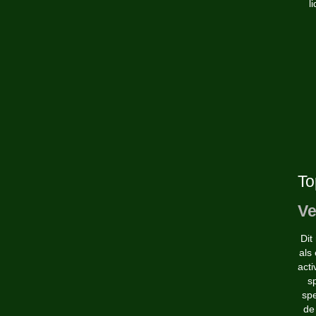
l
To
Ve
Dit
als
act
s
spe
de