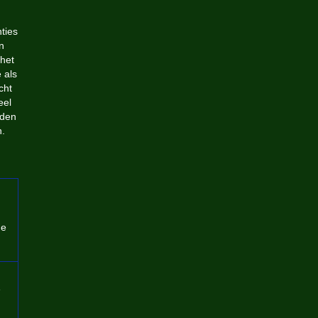
ties
n
 het
 als
cht
eel
nden
n.
de
e