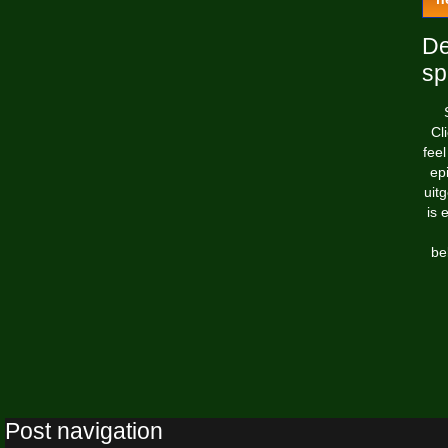
De
sp
Cl
feel
ep
uit
is 
be
Post navigation