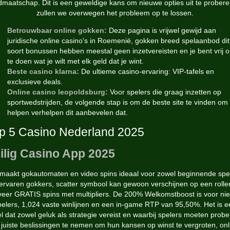
idmaatschap. Dit is een geweldige kans om nieuwe opties uit te probere
zullen we overwegen het probleem op te lossen.
Betrouwbaar online gokken:
Deze pagina is vrijwel gewijd aan
juridische online casino's in Roemenië, gokken breed spelaanbod dit
soort bonussen hebben meestal geen inzetvereisten en je bent vrij 
te doen wat je wilt met elk geld dat je wint.
Beste casino klarna:
De ultieme casino-ervaring: VIP-tafels en
exclusieve deals.
Online casino leopoldsburg:
Voor spelers die graag inzetten op
sportwedstrijden, de volgende stap is om de beste site te vinden om 
helpen verhelpen dit aanbevelen dat.
p 5 Casino Nederland 2025
ilig Casino App 2025
 maakt gokautomaten en video spins ideaal voor zowel beginnende spe
 ervaren gokkers, scatter symbool kan gewoon verschijnen op een rolle
iveer GRATIS spins met multipliers. De 200% Welkomstboost is voor ni
pelers, 1,024 vaste winlijnen en een in-game RTP van 95,50%. Het is e
l dat zowel geluk als strategie vereist en waarbij spelers moeten prob
 juiste beslissingen te nemen om hun kansen op winst te vergroten, onl